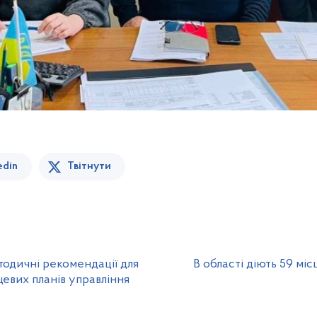
edin
Твітнути
тодичні рекомендації для
В області діють 59 мі
евих планів управління