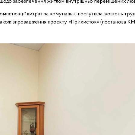
 щодо забезпечення житлом внутрішньо переміщених люд
омпенсації витрат за комунальні послуги за жовтень-гру
також впровадження проєкту «Прихисток» (постанова КМУ 