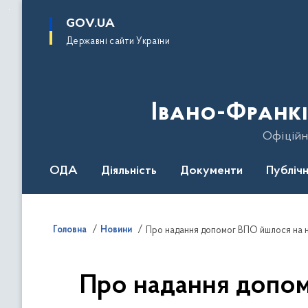
до
основного
GOV.UA
вмісту
Державні сайти України
Івано-Франкі
Офіційн
ОДА
Діяльність
Документи
Публічн
Головна
Новини
Про надання допомог ВПО йшлося на н
Про надання допом