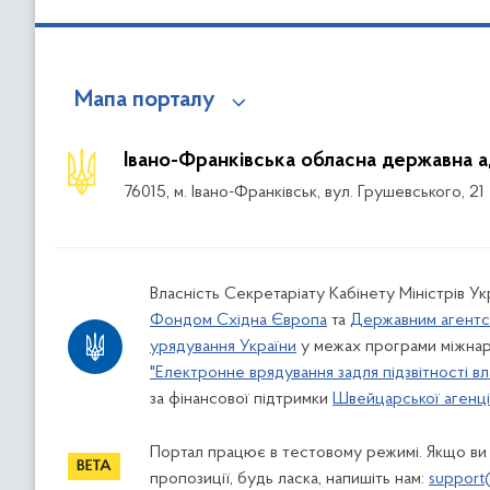
Мапа порталу
Івано-Франківська обласна державна а
76015, м. Івано-Франківськ, вул. Грушевського, 21
Власність Секретаріату Кабінету Міністрів У
Фондом Східна Європа
та
Державним агентс
урядування України
у межах програми міжнар
"Електронне врядування задля підзвітності вл
за фінансової підтримки
Швейцарської агенції
Портал працює в тестовому режимі. Якщо ви
пропозиції, будь ласка, напишіть нам:
support