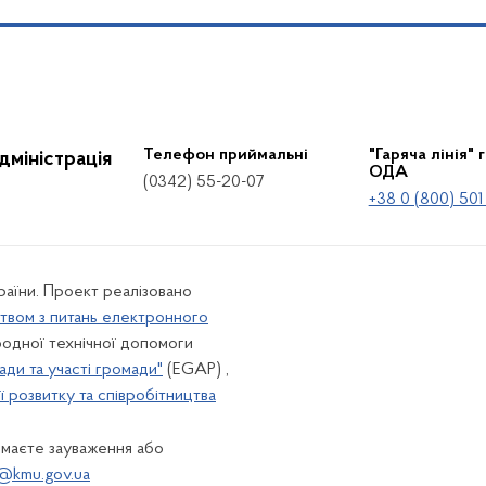
Телефон приймальні
"Гаряча лінія" 
дміністрація
ОДА
(0342) 55-20-07
+38 0 (800) 501
країни. Проект реалізовано
твом з питань електронного
одної технічної допомоги
ади та участі громади"
(EGAP) ,
 розвитку та співробітництва
 маєте зауваження або
@kmu.gov.ua