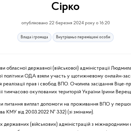
Сірко
опубліковано 22 березня 2024 року о 16:20
Влада і громада
Внутрішньо переміщені особи
ої політики ОДА взяли участь у щотижневому онлайн-зас
 реалізації прав і свобод ВПО. Очолила засідання Віце-пр
ції тимчасово окупованих територій України Ірини Верещ
и питання виплат допомоги на проживання ВПО у першо
а КМУ від 20.03.
2022
№ 332) (зі змінами).
 державних (військових) адміністрацій з міжнародними