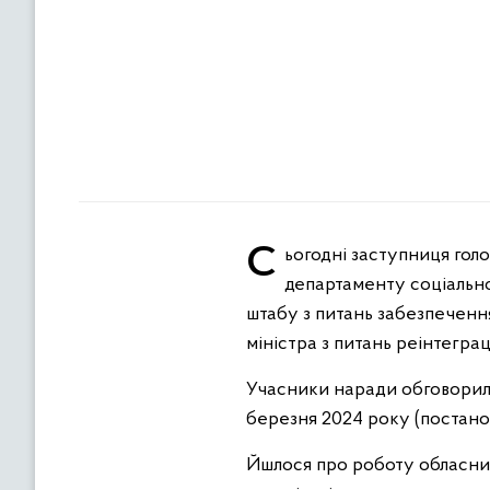
Сьогодні заступниця голови обласної державної (військової) адміністрації Людмила Сірко, фахівці
департаменту соціальн
штабу з питань забезпечення
міністра з питань реінтегра
Учасники наради обговорил
березня
2024
року (постанов
Йшлося про роботу обласних