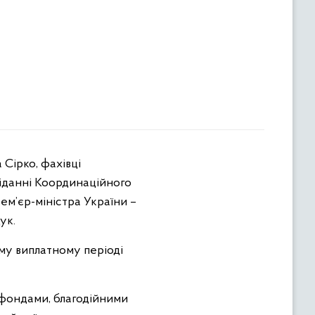
іданні Координаційного
ем’єр-міністра України –
ук.
му виплатному періоді
 фондами, благодійними