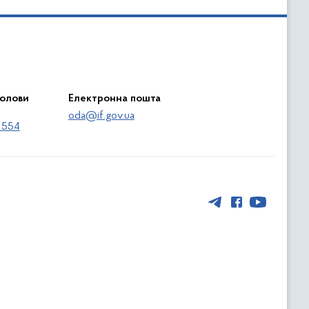
голови
Електронна пошта
oda@if.gov.ua
 554