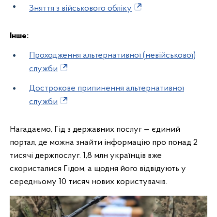
Зняття з військового обліку
Інше:
Проходження альтернативної (невійськової)
служби
Дострокове припинення альтернативної
служби
Нагадаємо, Гід з державних послуг — єдиний
портал, де можна знайти інформацію про понад 2
тисячі держпослуг. 1,8 млн українців вже
скористалися Гідом, а щодня його відвідують у
середньому 10 тисяч нових користувачів.