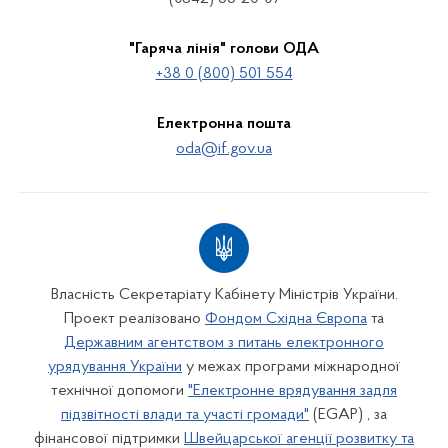
"Гаряча лінія" голови ОДА
+38 0 (800) 501 554
Електронна пошта
oda@if.gov.ua
Власність Секретаріату Кабінету Міністрів України.
Проект реалізовано
Фондом Східна Європа
та
Державним агентством з питань електронного
урядування України
у межах програми міжнародної
технічної допомоги
"Електронне врядування задля
підзвітності влади та участі громади"
(EGAP) , за
фінансової підтримки
Швейцарської агенції розвитку та