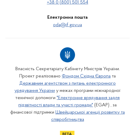
+38 0 (800) 501 554
Електронна пошта
oda@if.gov.ua
Власність Секретаріату Кабінету Міністрів України.
Проект реалізовано
Фондом Східна Європа
та
Державним агентством з питань електронного
урядування України
у межах програми міжнародної
технічної допомоги
"Електронне врядування задля
підзвітності влади та участі громади"
(EGAP) , за
фінансової підтримки
Швейцарської агенції розвитку та
співробітництва