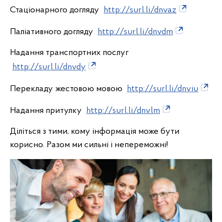
Стаціонарного догляду
http://surl.li/dnvaz
Паліативного догляду
http://surl.li/dnvdm
Надання транспортних послуг
http://surl.li/dnvdy
Перекладу жестовою мовою
http://surl.li/dnviu
Надання притулку
http://surl.li/dnvlm
Діліться з тими, кому інформація може бути
корисно. Разом ми сильні і непереможні!