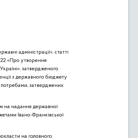
жавні адміністрації», статті
2022 «Про утворення
 Україні», затвердженого
венції з державного бюджету
 потребами, затверджених
ам на надання державної
жетами Івано-Франківської
окласти на головного