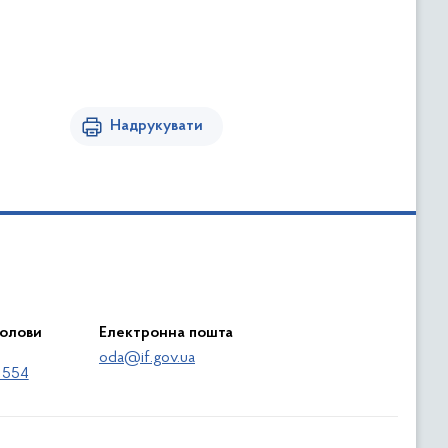
Надрукувати
голови
Електронна пошта
oda@if.gov.ua
 554