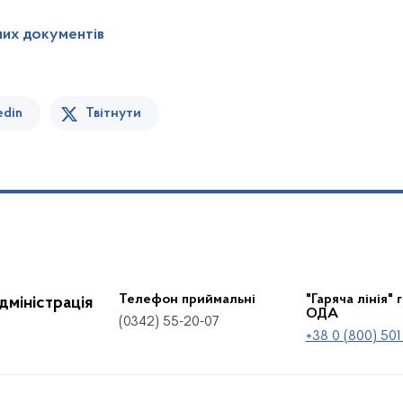
них документів
edin
Твітнути
Телефон приймальні
"Гаряча лінія" 
дміністрація
ОДА
(0342) 55-20-07
+38 0 (800) 501