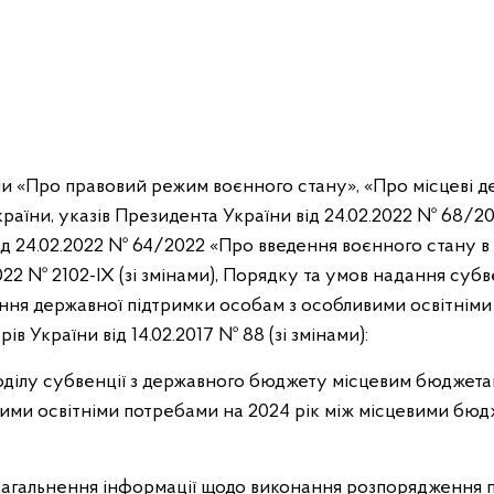
ни «Про правовий режим воєнного стану», «Про місцеві дер
раїни, указів Президента України від 24.02.2022 № 68/
від 24.02.2022 № 64/2022 «Про введення воєнного стану в
022 № 2102-IX (зі змінами), Порядку та умов надання суб
ння державної підтримки особам з особливими освітніми
в України від 14.02.2017 № 88 (зі змінами):
оділу субвенції з державного бюджету місцевим бюджет
ими освітніми потребами на 2024 рік між місцевими бюд
загальнення інформації щодо виконання розпорядження п