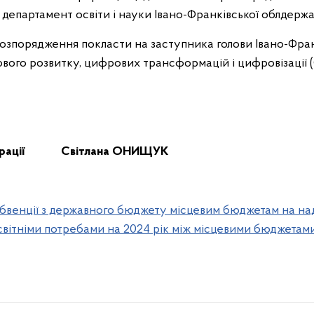
 департамент освіти і науки Івано-Франківської облдержад
розпорядження покласти на заступника голови Івано-Фран
вого розвитку, цифрових трансформацій і цифровізації 
іністрації Світлана ОНИЩУК
венції з державного бюджету місцевим бюджетам на на
вітніми потребами на 2024 рік між місцевими бюджетами