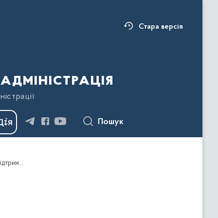
Стара версія
адміністрація
ністрації
Пошук
Про затвердження Порядку розподілу субвенції з державного бюджету місцевим бюджетам на надання державної підтримки особам з особливими освітніми потребами на 2024 рік між місцевими бюджетами Івано-Франківської області