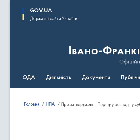
до
основного
GOV.UA
вмісту
Державні сайти України
Івано-Франкі
Офіційн
ОДА
Діяльність
Документи
Публічн
Головна
НПА