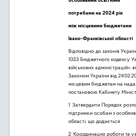
особливими освітніми
потребами
на 2024
рік
між місцевими
бюджетами
Івано-Франківської області
Відповідно до законів Украї
1033 Бюджетного кодексу Ук
військових адміністрацій», 
Законом України від 24.02.2
місцевим бюджетам на нада
постановою Кабінету Міністрі
1. Затвердити Порядок розп
підтримки особам з особлив
області, що додається.
2. Координацію роботи та у