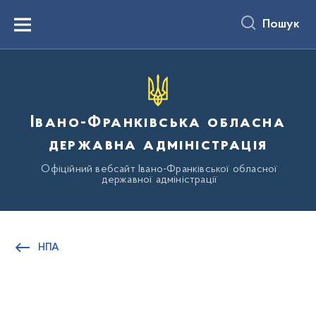
до
основного
Пошук
вмісту
Menu
Івано-Франківська обласна
державна адміністрація
Офіційний вебсайт Івано-Франківської обласної
державної адміністрації
НПА