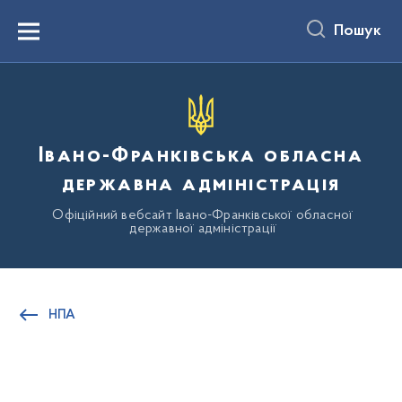
до
основного
Пошук
вмісту
Menu
Івано-Франківська обласна
державна адміністрація
Офіційний вебсайт Івано-Франківської обласної
державної адміністрації
НПА