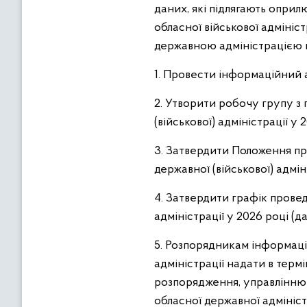
даних, які підлягають оприл
обласної військової адміні
державною адміністрацією п
1. Провести інформаційний а
2. Утворити робочу групу з
(військової) адміністрації у 
3. Затвердити Положення пр
державної (військової) адмін
4. Затвердити графік провед
адміністрації у 2026 році (д
5. Розпорядникам інформаці
адміністрації надати в терм
розпорядження, управлінню 
обласної державної адмініс