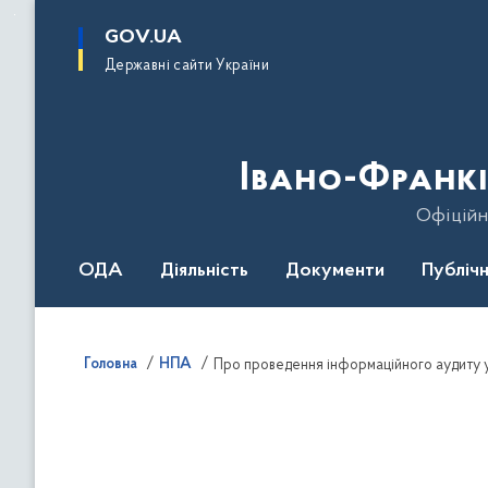
до
основного
GOV.UA
вмісту
Державні сайти України
Івано-Франкі
Офіційн
ОДА
Діяльність
Документи
Публічн
Головна
НПА
Про проведення інформаційного аудиту 