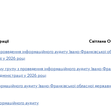
рації
Світлана
проведення інформаційного аудиту Івано-Франківської о
ії у 2026 році
групу з проведення інформаційного аудиту Івано-Фран
дміністрації у 2026 році
маційного аудиту Івано-Франківської обласної державної
формаційного аудиту