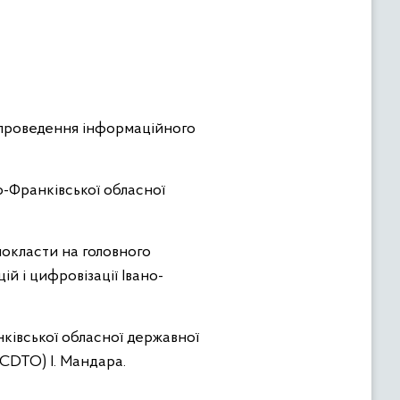
ро проведення інформаційного
о-Франківської обласної
окласти на головного
й і цифровізації Івано-
ківської обласної державної
(CDTO) І. Мандара.