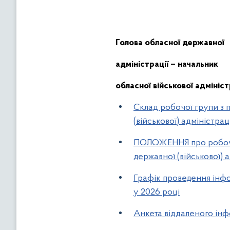
Голова
обласної
держ
авної
адміністрації
– начальник
обласної військової адмініст
Склад робочої групи з 
(військової) адміністрац
ПОЛОЖЕННЯ про робочу 
державної (військової) а
Графік проведення інфор
у 2026 році
Анкета віддаленого ін