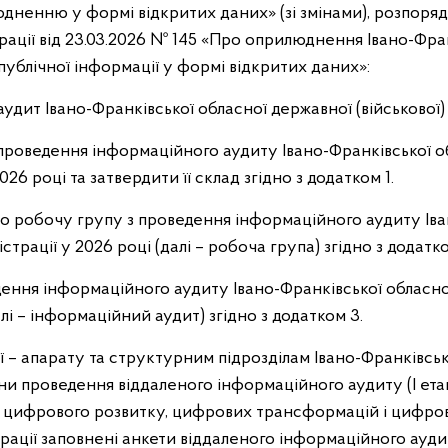
юдненню у формі відкритих даних» (зі змінами), розпоря
страції від 23.03.2026 № 145 «Про оприлюднення Івано-Ф
ублічної інформації у формі відкритих даних»:
удит Івано-Франківської обласної державної (військової) 
 проведення інформаційного аудиту Івано-Франківської о
2026 році та затвердити її склад згідно з додатком 1.
о робочу групу з проведення інформаційного аудиту Іва
істрації у 2026 році (далі – робоча група) згідно з додатко
ення інформаційного аудиту Івано-Франківської обласної
алі – інформаційний аудит) згідно з додатком 3.
ї – апарату та структурним підрозділам Івано-Франківськ
іни проведення віддаленого інформаційного аудиту (І етап
цифрового розвитку, цифрових трансформацій і цифровіз
трації заповнені анкети віддаленого інформаційного ау