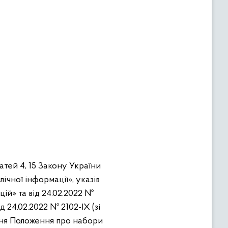
татей 4, 15 Закону України
ічної інформації», указів
ій» та від 24.02.2022 №
 24.02.2022 № 2102-ІХ (зі
ення Положення про набори