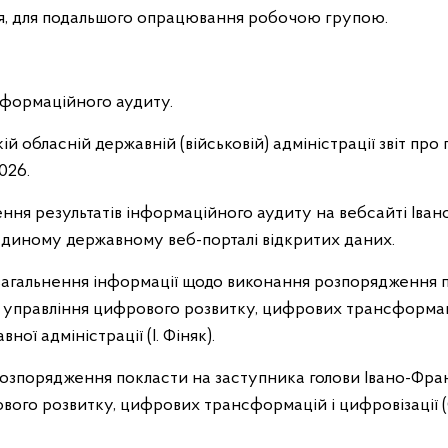
я, для подальшого опрацювання робочою групою.
нформаційного аудиту.
кій обласній державній (військовій) адміністрації звіт п
2026.
ння результатів інформаційного аудиту на вебсайті Іван
 Єдиному державному веб-порталі відкритих даних.
загальнення інформації щодо виконання розпорядження п
– управління цифрового розвитку, цифрових трансформаці
ої адміністрації (І. Фіняк).
розпорядження покласти на заступника голови Івано-Фран
ового розвитку, цифрових трансформацій і цифровізації 