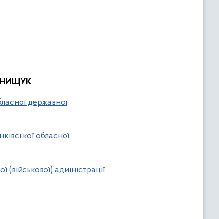
 ОНИЩУК
бласної державної
ківської обласної
 (військової) адміністрації