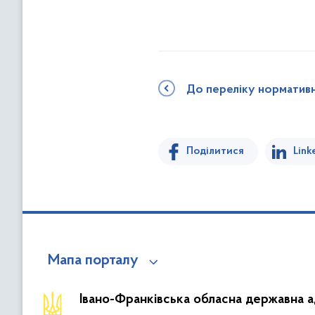
До переліку норматив
Поділитися
Link
Мапа порталу
Івано-Франківська обласна державна а