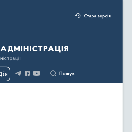
Стара версія
адміністрація
ністрації
Пошук