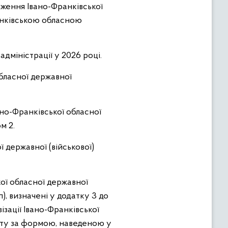
дження Івано-Франківської
ранківською обласною
адміністрації у 2026 році.
бласної державної
но-Франківської обласної
м 2.
 державної (військової)
ої обласної державної
), визначені у додатку 3 до
ації Івано-Франківської
диту за формою, наведеною у