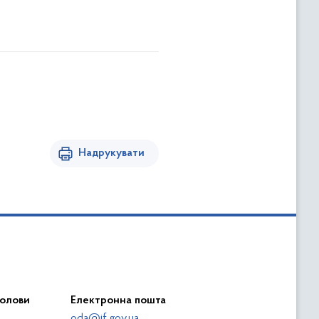
Надрукувати
голови
Електронна пошта
oda@if.gov.ua