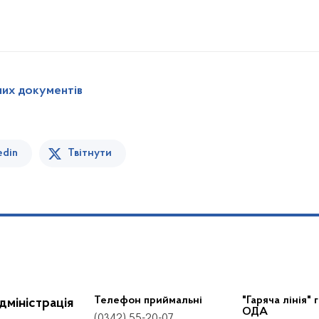
них документів
edin
Твітнути
Телефон приймальні
"Гаряча лінія" 
дміністрація
ОДА
(0342) 55-20-07