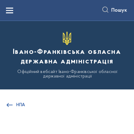
до
основного
Пошук
вмісту
Menu
Івано-Франківська обласна
державна адміністрація
Офіційний вебсайт Івано-Франківської обласної
державної адміністрації
НПА