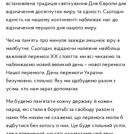
встановлена традиція святкування Дня Європи для
відзначення досягнутих миру та єдності. Сьогодні
єдність на нашому континенті наближає нас до
відзначення першого дня нашого миру.
Чесна пам’ять про минуле завжди зміцнює віру в
майбутнє. Сьогодні, віддаючи належне найбільш
важливій перемозі ХХ століття, ми всі чекаємо та
наближаємо новий великий день – нової перемоги.
Нашої перемоги. День перемоги України.
Безумовно, спільної. Яку ми здобудемо разом з
усіма, хто нам зараз допомагає.
Ми будемо пам’ятати кожну державу й кожен
народ, які стали в боротьбі за свободу разом із
нами. Ми ніколи не скажемо, що перемога могла б
відбутися без когось із них. Це буде спільний успіх,
але я впевнений, що світ називатиме цей день