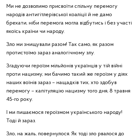
Ми не дозволимо присвоїти спільну перемогу
народів антигітлерівської коаліції й не дамо
брехати, ніби перемога могла відбутись і без участі
якоїсь країни чи народу.
Зло ми знищували разом! Так само, як разом
протистоїмо зараз аналогічному злу.
Згадуючи героїзм мільйонів українців у тій війні
проти нацизму, ми бачимо такий же героїзм у діях
наших воїнів зараз – нащадків тих, хто здобув
перемогу – капітуляцію нацизму того дня, 8 травня
45-го року.
І ми пишаємося героїзмом українського народу!
Тоді й зараз.
Зло, на жаль, повернулося. Як тоді зло рвалося до