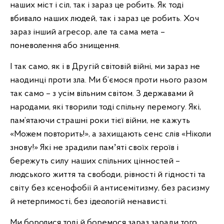
наших міст і сіл, так і зараз це робить. Як тоді
вбивало наших людей, так і зараз це робить. Хоч
зараз інший агресор, але та сама мета –
поневолення або знищення.
І так само, як і в Другій світовій війні, ми зараз не
наодинці проти зла. Ми б’ємося проти нього разом
так само – з усім вільним світом. З державами й
народами, які творили тоді спільну перемогу. Які,
пам’ятаючи страшні роки тієї війни, не кажуть
«Можем повторить!», а захищають сенс слів «Ніколи
знову!» Які не зрадили памʼяті своїх героїв і
бережуть силу наших спільних цінностей –
людського життя та свободи, рівності й гідності та
світу без ксенофобії й антисемітизму, без расизму
й нетерпимості, без ідеологій ненависті.
Ми боролися тоді й боремося зараз заради того,