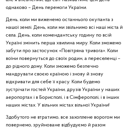
однаково – День перемоги України.
День, коли ми виженемо останнього окупанта з
нашої землі. День, коли ми звільнимо всі наші міста й
села. День, коли комендантську годину по всій
Україні змінить перша хвилина миру. Коли зможемо
забути про застосунок «Повітряна тривога». Коли
воїни повернуться до своїх родин, а переселенці –
до рідного дому. Коли зможемо безпечно
мандрувати своєю країною і знову й знову
відкривати для себе її красу. Коли будемо
зустрічати гостей України, друзів України у наших
аеропортах і в Борисполі, і в Сімферополі, і в інших
наших містах. У вільних містах вільної України!
Здобутого не втратимо, все захоплене ворогом ми
повернемо, зруйноване відбудуємо й разом