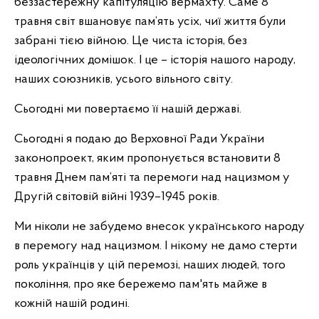
беззастережну капітуляцію вермахту. Саме 8
травня світ вшановує пам’ять усіх, чиї життя були
забрані тією війною. Це чиста історія, без
ідеологічних домішок. І це – історія нашого народу,
наших союзників, усього вільного світу.
Сьогодні ми повертаємо її нашій державі.
Сьогодні я подаю до Верховної Ради України
законопроект, яким пропонується встановити 8
травня Днем пам’яті та перемоги над нацизмом у
Другій світовій війні 1939–1945 років.
Ми ніколи не забудемо внесок українського народу
в перемогу над нацизмом. І нікому не дамо стерти
роль українців у цій перемозі, наших людей, того
покоління, про яке бережемо пам'ять майже в
кожній нашій родині.