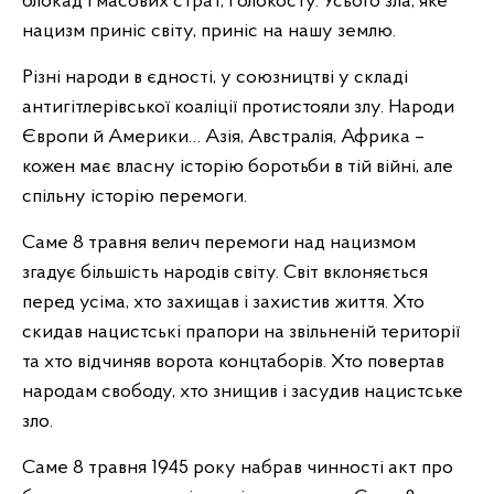
блокад і масових страт, Голокосту. Усього зла, яке
нацизм приніс світу, приніс на нашу землю.
Різні народи в єдності, у союзництві у складі
антигітлерівської коаліції протистояли злу. Народи
Європи й Америки… Азія, Австралія, Африка –
кожен має власну історію боротьби в тій війні, але
спільну історію перемоги.
Саме 8 травня велич перемоги над нацизмом
згадує більшість народів світу. Світ вклоняється
перед усіма, хто захищав і захистив життя. Хто
скидав нацистські прапори на звільненій території
та хто відчиняв ворота концтаборів. Хто повертав
народам свободу, хто знищив і засудив нацистське
зло.
Саме 8 травня 1945 року набрав чинності акт про