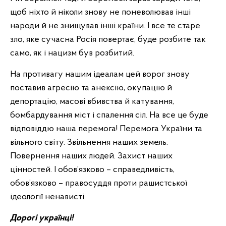
щоб ніхто й ніколи знову не поневолював інші
народи й не знищував інші країни. І все те старе
зло, яке сучасна Росія повертає, буде розбите так
само, як і нацизм був розбитий.
На противагу нашим ідеалам цей ворог знову
поставив агресію та анексію, окупацію й
депортацію, масові вбивства й катування,
бомбардування міст і спалення сіл. На все це буде
відповіддю наша перемога! Перемога України та
вільного світу. Звільнення наших земель.
Повернення наших людей. Захист наших
цінностей. І обов’язково – справедливість,
обов’язково – правосуддя проти рашистської
ідеології ненависті.
Дорогі українці!