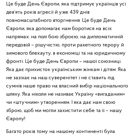
Це буде День Європи, яка підтримує українців усі
дев’ять років агресії й уже 439 днів
повномасштабного вторгнення. Це буде День
Європи, яка допомагає нам боротися на всіх
напрямах: на полі бою зброєю, на дипломатичній
передовій – рішучістю, проти ракетного терору й
зимового блекауту, в економіці та на юридичному
фронті. Це буде День Європи – нашої союзниці.
Яка дає прихисток українським жінкам і дітям. Яка
не зазіхає на наш суверенітет і не ставить під
сумнів наше право на власний вибір національного
шляху. Яка ніколи не називає Україну «вигаданим»
чи «штучним» утворенням. І яка дає нам свою
зброю, щоб ми могли захистити себе та її – нашу
Європу!
Багато років тому на нашому континенті була