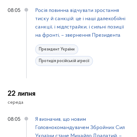
08:05
Росія повинна відчувати зростання
тиску й санкцій: це і наші далекобійні
санкції, і мідлстрайки, і сильні позиції
на фронті, – звернення Президента
Президент України
Протидія російській агресії
22 липня
середа
08:05
Я визначив, що новим
Головнокомандувачем Збройних Сил
України стане Михайло Драпатий, –