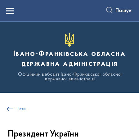
до
основного
Пошук
вмісту
Menu
Івано-Франківська обласна
державна адміністрація
Офіційний вебсайт Івано-Франківської обласної
державної адміністрації
Теги
Президент України