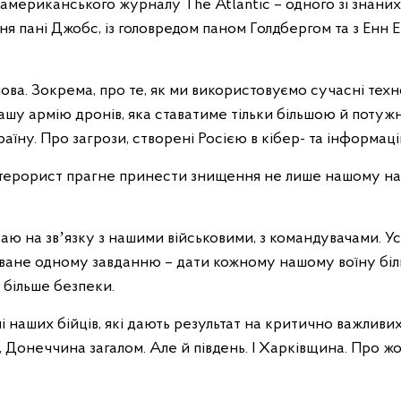
 американського журналу The Atlantic – одного зі знани
ня пані Джобс, із головредом паном Голдбергом та з Енн
ва. Зокрема, про те, як ми використовуємо сучасні техн
 нашу армію дронів, яка ставатиме тільки більшою й потуж
аїну. Про загрози, створені Росією в кібер- та інформац
-терорист прагне принести знищення не лише нашому наро
ю на звʼязку з нашими військовими, з командувачами. Ус
оване одному завданню – дати кожному нашому воїну бі
більше безпеки.
ні наших бійців, які дають результат на критично важливи
 Донеччина загалом. Але й південь. І Харківщина. Про ж