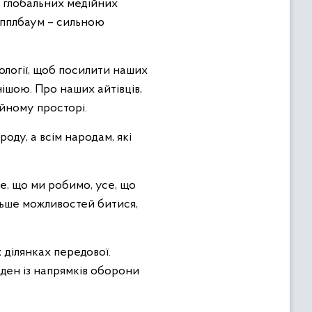
х глобальних медійних
 Епплбаум – сильною
ології, щоб посилити наших
нішою. Про наших айтівців,
ійному просторі.
ду, а всім народам, які
е, що ми робимо, усе, що
льше можливостей битися,
х ділянках передової.
оден із напрямків оборони