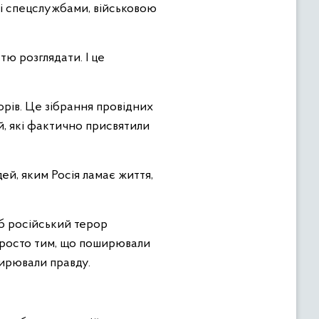
м і спецслужбами, військовою
тю розглядати. І це
рів. Це зібрання провідних
й, які фактично присвятили
й, яким Росія ламає життя,
щоб російський терор
 просто тим, що поширювали
оширювали правду.