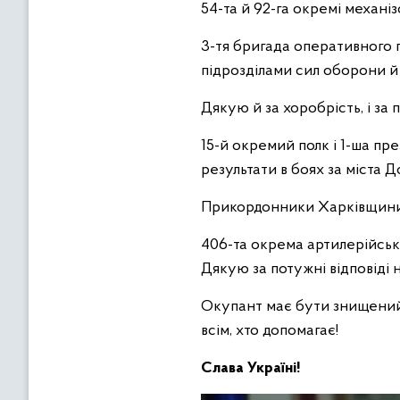
54-та й 92-га окремі механіз
3-тя бригада оперативного п
підрозділами сил оборони й 
Дякую й за хоробрість, і за
15-й окремий полк і 1-ша пр
результати в боях за міста 
Прикордонники Харківщини 
406-та окрема артилерійськ
Дякую за потужні відповіді 
Окупант має бути знищений. 
всім, хто допомагає!
Слава Україні!