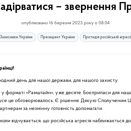
адірватися – звернення П
опубліковано 16 березня 2023 року о 08:04
Захисники України
Президент України
Протидія російській агресі
аїнці!
родний день для нашої держави, для нашого захисту.
 у форматі «Рамштайн», уже десяте. Боєприпаси для наших 
 усе це обговорювалось. Є рішення. Дякую Сполученим 
артнерам за незмінну готовність допомагати.
коли відчувається, що російська агресія наближається д