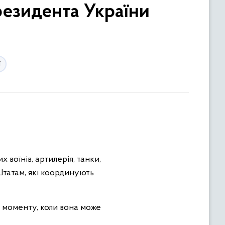
резидента України
ї
воїнів, артилерія, танки,
Штатам, які координують
о моменту, коли вона може