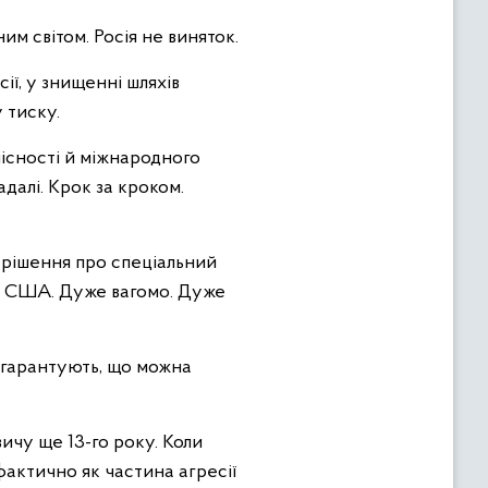
им світом. Росія не виняток.
ії, у знищенні шляхів
 тиску.
лісності й міжнародного
далі. Крок за кроком.
а рішення про спеціальний
ів США. Дуже вагомо. Дуже
я гарантують, що можна
ичу ще 13-го року. Коли
фактично як частина агресії