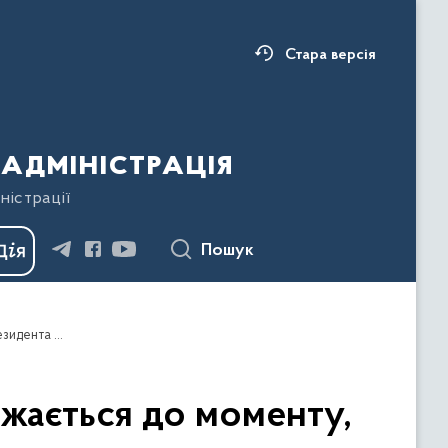
Стара версія
адміністрація
ністрації
Пошук
Зараз відчувається, що російська агресія наближається до моменту, коли вона може надірватися – звернення Президента України
ижається до моменту,