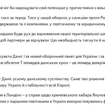
 міг би нарощувати свій потенціал у протистоянні з вільн
иск за терор. Тиск у нашій обороні, у санкціях проти Рос
державою та її компаніями, у політичному та юридичному
видшим буде рух до відновлення нашої територіальної ці
об партнери це відчували. Цю необхідність тиснути й на
кувати Данії. І за новий оборонний пакет для України, і з
і обсягом 7 мільярдів данських крон – це мільярд долар
 Данії, усьому данському суспільству. Саме такі рішенн
у Україні й стабільності всій Європі.
я в Лондоні – у справі щодо кремлівського хабара Януков
хеми з тодішніми політиками в Україні використовувались 