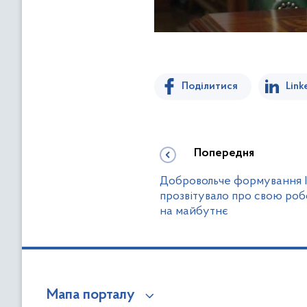
Поділитися
Link
Попередня
Добровольче формування І
прозвітувало про свою роб
на майбутнє
Мапа порталу