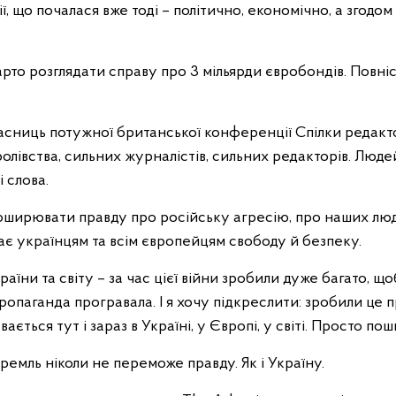
ї, що почалася вже тоді – політично, економічно, а згодо
арто розглядати справу про 3 мільярди євробондів. Повніс
часниць потужної британської конференції Спілки редакто
лівства, сильних журналістів, сильних редакторів. Люде
 слова.
поширювати правду про російську агресію, про наших люде
ає українцям та всім європейцям свободу й безпеку.
раїни та світу – за час цієї війни зробили дуже багато, 
ропаганда програвала. І я хочу підкреслити: зробили це
ається тут і зараз в Україні, у Європі, у світі. Просто п
ремль ніколи не переможе правду. Як і Україну.