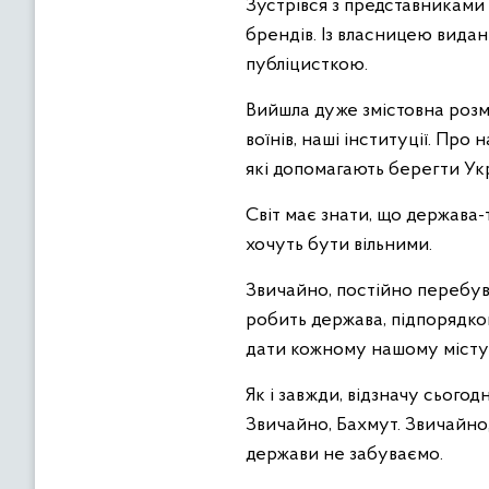
Зустрівся з представниками
брендів. Із власницею видан
публіцисткою.
Вийшла дуже змістовна розмо
воїнів, наші інституції. Про
які допомагають берегти Укр
Світ має знати, що держава
хочуть бути вільними.
Звичайно, постійно перебува
робить держава, підпорядк
дати кожному нашому місту 
Як і завжди, відзначу сьогод
Звичайно, Бахмут. Звичайно,
держави не забуваємо.