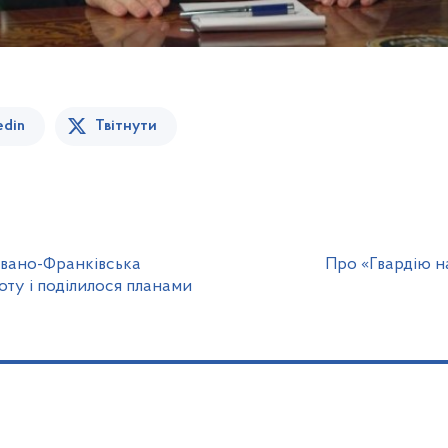
edin
Твітнути
вано-Франківська
Про «Гвардію н
оту і поділилося планами