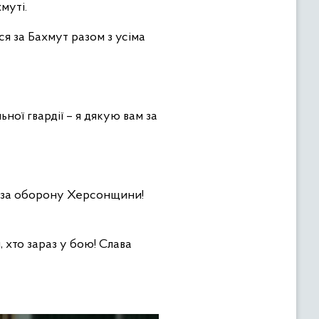
муті.
я за Бахмут разом з усіма
ної гвардії – я дякую вам за
и, за оборону Херсонщини!
 хто зараз у бою! Слава