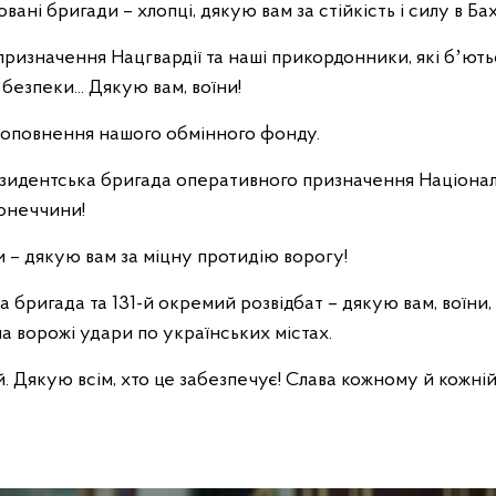
овані бригади – хлопці, дякую вам за стійкість і силу в Бах
ризначення Нацгвардії та наші прикордонники, які бʼютьс
безпеки... Дякую вам, воїни!
 поповнення нашого обмінного фонду.
езидентська бригада оперативного призначення Національ
Донеччини!
– дякую вам за міцну протидію ворогу!
а бригада та 131-й окремий розвідбат – дякую вам, воїн
на ворожі удари по українських містах.
Дякую всім, хто це забезпечує! Слава кожному й кожній,