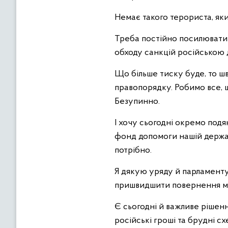
Немає такого терориста, який
Треба постійно посилювати т
обходу санкцій російською 
Що більше тиску буде, то ш
правопорядку. Робимо все, щ
Безупинно.
І хочу сьогодні окремо подя
фонд допомоги нашій держав
потрібно.
Я дякую уряду й парламенту
пришвидшити повернення мир
Є сьогодні й важливе рішенн
російські гроші та брудні с