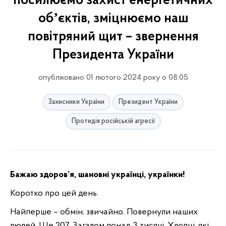
посилюємо захист енергетичних
обʼєктів, зміцнюємо наш
повітряний щит – звернення
Президента України
опубліковано 01 лютого 2024 року о 08:05
Захисники України
Президент України
Протидія російській агресії
Бажаю здоров’я, шановні українці, українки!
Коротко про цей день.
Найперше – обмін, звичайно. Повернули наших
людей. Ще 207. Загалом понад 3 тисячі. Хлопці, які