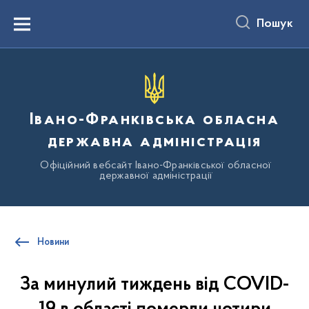
до
основного
Пошук
вмісту
Menu
Івано-Франківська обласна
державна адміністрація
Офіційний вебсайт Івано-Франківської обласної
державної адміністрації
Новини
За минулий тиждень від СOVID-