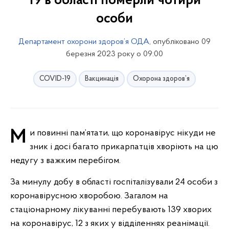
19 в області померли чотири
особи
Департамент охорони здоров’я ОДА
, опубліковано 09
березня 2023 року о 09:00
COVID-19
Вакцинація
Охорона здоров’я
Ми повинні пам’ятати, що коронавірус нікуди не
зник і досі багато прикарпатців хворіють на цю
недугу з важким перебігом.
За минулу добу в області госпіталізували 24 особи з
коронавірусною хворобою. Загалом на
стаціонарному лікуванні перебувають 139 хворих
на коронавірус, 12 з яких у відділеннях реанімації.