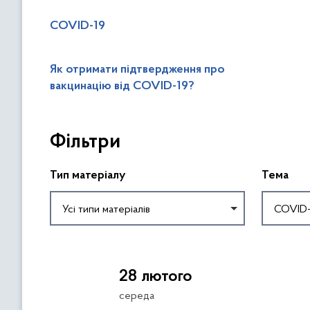
COVID-19
Як отримати підтвердження про
вакцинацію від COVID-19?
П
Фільтри
р
о
п
Тип матеріалу
Тема
у
с
Усі типи матеріалів
COVID-
т
и
П
т
о
и
28 лютого
в
ф
е
середа
і
р