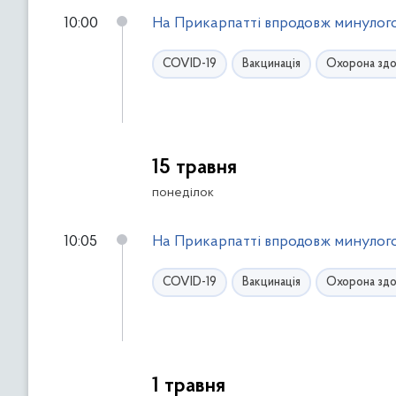
10:00
На Прикарпатті впродовж минулого
COVID-19
Вакцинація
Охорона здо
15 травня
понеділок
10:05
На Прикарпатті впродовж минулого
COVID-19
Вакцинація
Охорона здо
1 травня