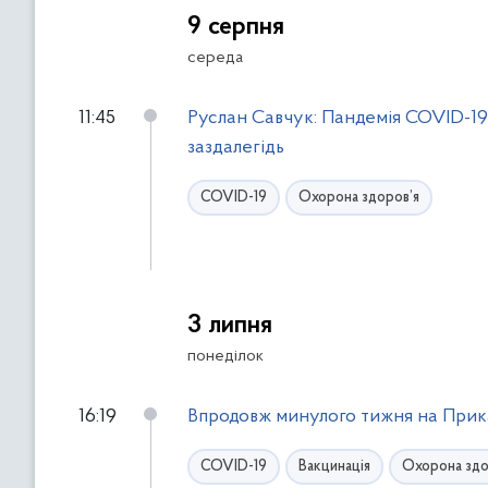
9 серпня
середа
11:45
Руслан Савчук: Пандемія COVID-19
заздалегідь
COVID-19
Охорона здоров’я
3 липня
понеділок
16:19
Впродовж минулого тижня на Прика
COVID-19
Вакцинація
Охорона здо