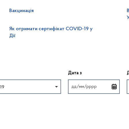
Вакцинація
У
Як отримати сертифікат COVID-19 у
Дії
Введіть дату у форм
Дата з
19