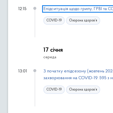
л
н
12:15
Епідситуація щодо грипу, ГРВІ та C
ь
у
т
т
COVID-19
Охорона здоров’я
р
и
и
с
ь
д
о
17 січня
ф
середа
і
л
13:01
З початку епідсезону (жовтень 2023
ь
захворювання на COVID-19. 595 з них
т
р
COVID-19
Охорона здоров’я
і
в