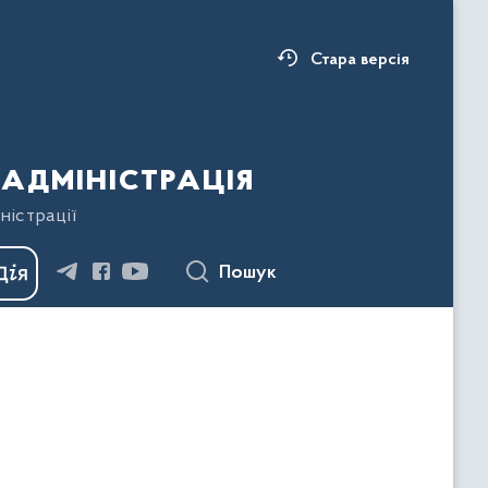
Стара версія
адміністрація
ністрації
Пошук