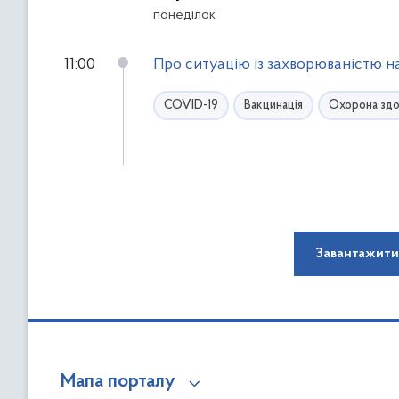
понеділок
11:00
Про ситуацію із захворюваністю н
COVID-19
Вакцинація
Охорона здо
Завантажити
Мапа порталу