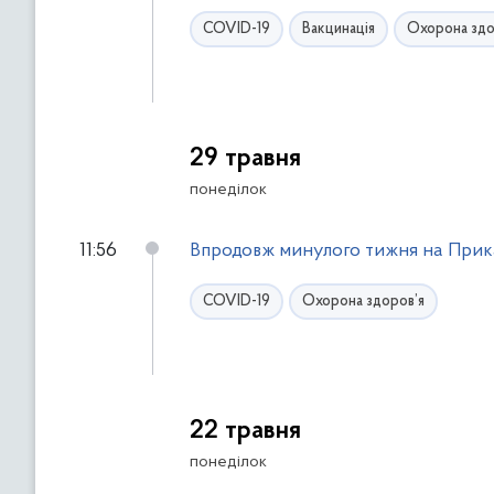
COVID-19
Вакцинація
Охорона здо
29 травня
понеділок
11:56
Впродовж минулого тижня на Прика
COVID-19
Охорона здоров’я
22 травня
понеділок