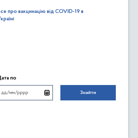
Все про вакцинацію від COVID-19 в
країні
аті
Введіть дату у форматі
Дата по
Знайти