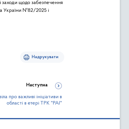
і заходи щодо забезпечення
та України №82/2025 і
Надрукувати
Наступна
ла про важливі ініціативи в
області в етері ТРК "РАІ"