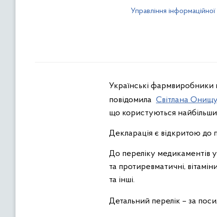
Управління інформаційної
Українські фармвиробники пі
повідомила
Світлана Онищ
що користуються найбільши
Декларація є відкритою до 
До переліку медикаментів ув
та протиревматичні, вітаміни
та інші.
Детальний перелік – за пос