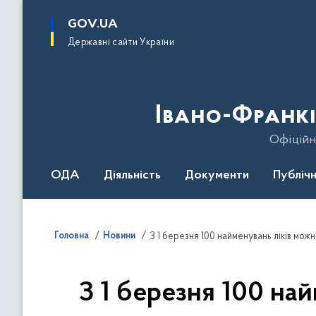
до
основного
GOV.UA
вмісту
Державні сайти України
Івано-Франкі
Офіційн
ОДА
Діяльність
Документи
Публічн
Головна
Новини
З 1 березня 100 найменувань ліків мо
З 1 березня 100 на