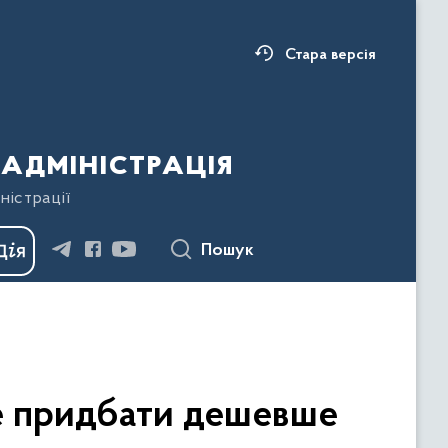
Стара версія
адміністрація
ністрації
Пошук
де придбати дешевше