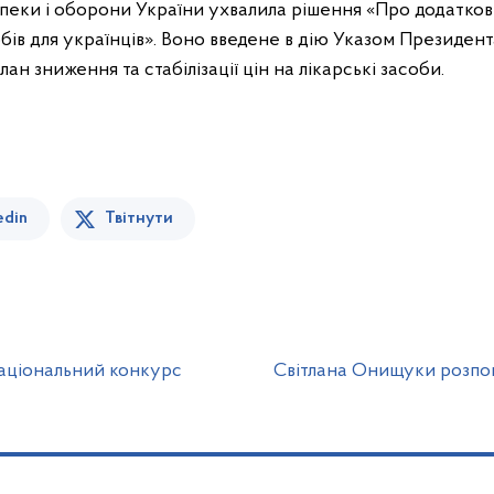
зпеки і оборони України ухвалила рішення «Про додатков
бів для українців». Воно введене в дію Указом Президен
ан зниження та стабілізації цін на лікарські засоби.
edin
Твітнути
національний конкурс
Світлана Онищуки розпові