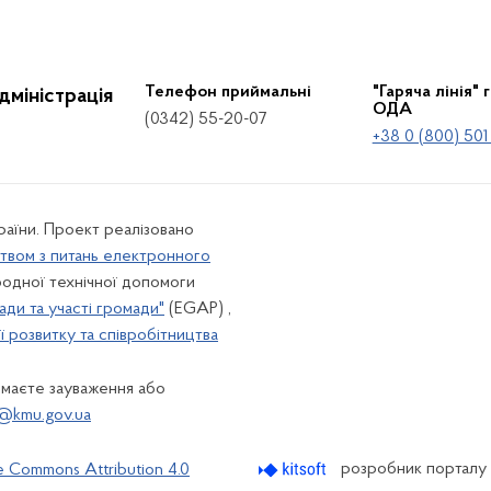
Телефон приймальні
"Гаряча лінія" 
дміністрація
ОДА
(0342) 55-20-07
+38 0 (800) 501
країни. Проект реалізовано
твом з питань електронного
одної технічної допомоги
ади та участі громади"
(EGAP) ,
 розвитку та співробітництва
 маєте зауваження або
@kmu.gov.ua
розробник порталу
e Commons Attribution 4.0