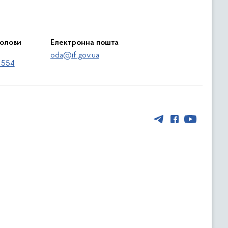
голови
Електронна пошта
oda@if.gov.ua
 554