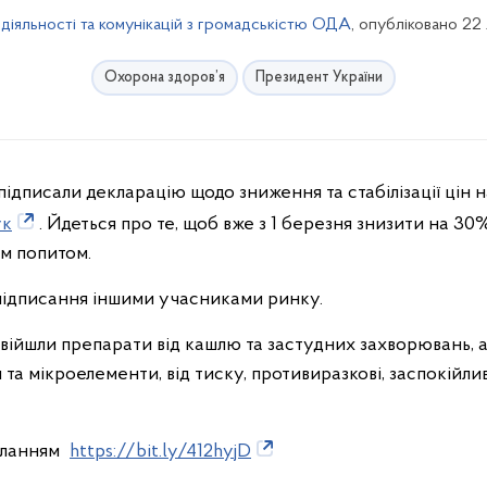
 діяльності та комунікацій з громадськістю ОДА
, опубліковано 22
Охорона здоров’я
Президент України
дписали декларацію щодо зниження та стабілізації цін на
ук
. Йдеться про те, щоб вже з 1 березня знизити на 30% 
м попитом.
підписання іншими учасниками ринку.
ійшли препарати від кашлю та застудних захворювань, ан
 та мікроелементи, від тиску, противиразкові, заспокійливі
иланням
https://bit.ly/412hyjD