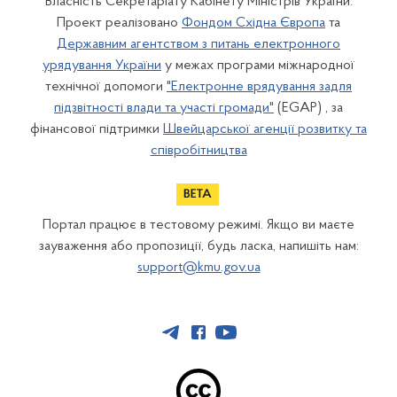
Власність Секретаріату Кабінету Міністрів України.
Проект реалізовано
Фондом Східна Європа
та
Державним агентством з питань електронного
урядування України
у межах програми міжнародної
технічної допомоги
"Електронне врядування задля
підзвітності влади та участі громади"
(EGAP) , за
фінансової підтримки
Швейцарської агенції розвитку та
співробітництва
Портал працює в тестовому режимі. Якщо ви маєте
зауваження або пропозиції, будь ласка, напишіть нам:
support@kmu.gov.ua