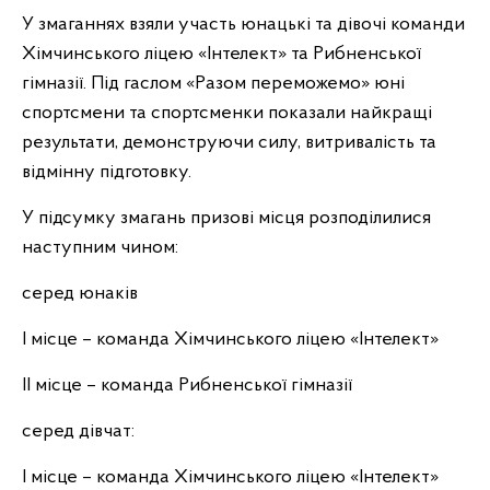
У змаганнях взяли участь юнацькі та дівочі команди
Хімчинського ліцею «Інтелект» та Рибненської
гімназії. Під гаслом «Разом переможемо» юні
спортсмени та спортсменки показали найкращі
результати, демонструючи силу, витривалість та
відмінну підготовку.
У підсумку змагань призові місця розподілилися
наступним чином:
серед юнаків
І місце – команда Хімчинського ліцею «Інтелект»
ІІ місце – команда Рибненської гімназії
серед дівчат:
І місце – команда Хімчинського ліцею «Інтелект»