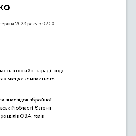
ко
 серпня 2023 року о 09:00
часть в онлайн-нараді щодо
я в місцях компактного
их внаслідок збройної
ській області Євгенії
озділів ОВА, голів