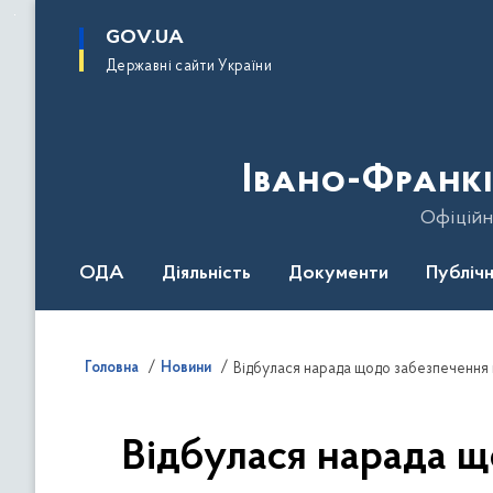
до
основного
GOV.UA
вмісту
Державні сайти України
Івано-Франкі
Офіційн
ОДА
Діяльність
Документи
Публічн
Головна
Новини
Відбулася нарада щодо забезпечення 
Відбулася нарада щ