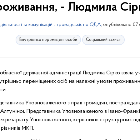
роживання, - Людмила Сір
 діяльності та комунікацій з громадськістю ОДА
, опубліковано 07
Внутрішньо переміщені особи
Соціальний захист
 обласної державної адміністрації Людмила Сірко взяла у
утрішньо переміщених осіб на належні умови проживанн
ни.
редставника Уповноваженого з прав громадян, постраждал
 Алтуніної, Представника Уповноваженого в Івано-Франків
кретаріату Уповноваженого, керівників структурних підр
ерівників МКП.