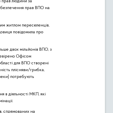
 прав людини за
забезпечення прав ВПО на
им житлом переселенців,
довиця повідомила про
льше двох мільйонів ВПО, з
еревірено Офісом
бласті для ВПО створені
ність плісняви/грибка,
пеки) потребують
 в діяльності МКП, які
інації.
в, спрямованих на