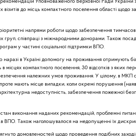
 рекомендацій Уповноваженого Верховної Ради України з
х візитів до місць компактного поселення області щодо 
ріоритетні напрями роботи щодо забезпечення тимчасов
их груп, співпраці з міжнародними донорами. Також поса
рограм у частині соціальної підтримки ВПО.
о наразі в Україні допомогу на проживання отримують бі
 в місцях компактного поселення, 30 відсотків з яких п
зпечення належних умов проживання. У цілому, в МКП о
проте мають місце випадки, коли окремі порушення (наяв
архітектурна недоступність, забезпечення пожежної без
стан виконання наданих рекомендацій, проблемні питання
в ВПО. Також наголошувалося на недопущенні їх дискрим
осягнуто домовленостей щодо проведення подібних заході