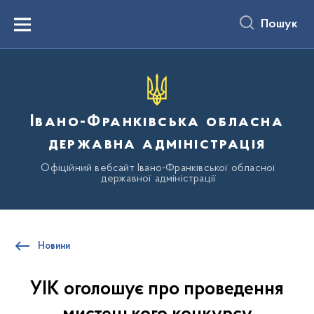
до
основного
Пошук
вмісту
Menu
Івано-Франківська обласна
державна адміністрація
Офіційний вебсайт Івано-Франківської обласної
державної адміністрації
Новини
УІК оголошує про проведення