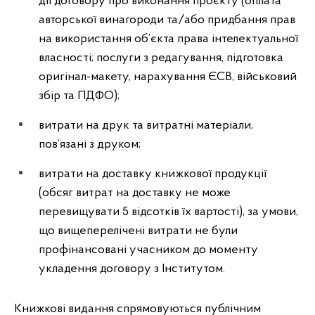
дії договору про виконання проєкту (оплата
авторської винагороди та/або придбання прав
на використання об’єкта права інтелектуальної
власності; послуги з редагування, підготовка
оригінал-макету, нарахування ЄСВ, військовий
збір та ПДФО);
витрати на друк та витратні матеріали,
пов’язані з друком;
витрати на доставку книжкової продукції
(обсяг витрат на доставку не може
перевищувати 5 відсотків їх вартості), за умови,
що вищеперелічені витрати не були
профінансовані учасником до моменту
укладення договору з Інститутом.
Книжкові видання спрямовуються публічним