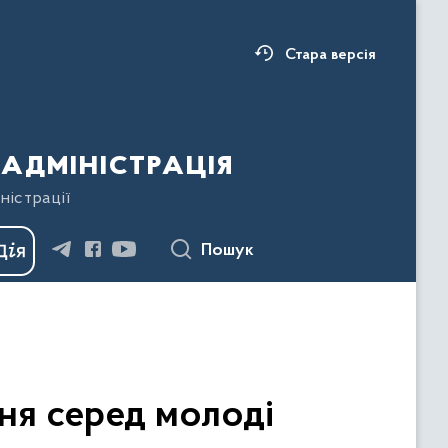
Стара версія
адміністрація
ністрації
Пошук
ння серед молоді