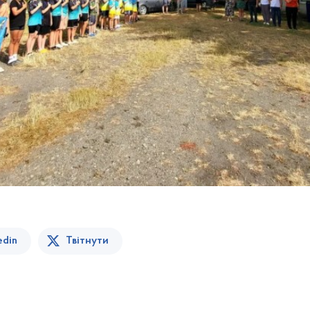
edin
Твітнути