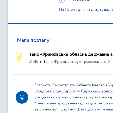
На Прикарпатті стартувал
Мапа порталу
Івано-Франківська обласна державна а
76015, м. Івано-Франківськ, вул. Грушевського, 21
Власність Секретаріату Кабінету Міністрів У
Фондом Східна Європа
та
Державним агентс
урядування України
у межах програми міжнар
"Електронне врядування задля підзвітності вл
за фінансової підтримки
Швейцарської агенції