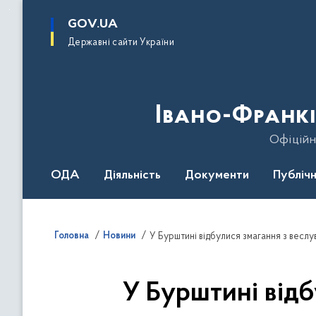
до
основного
GOV.UA
вмісту
Державні сайти України
Івано-Франкі
Офіційн
ОДА
Діяльність
Документи
Публічн
Головна
Новини
У Бурштині відбулися змагання з весл
У Бурштині відб