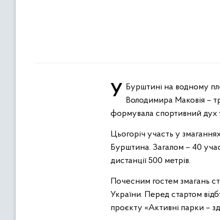
У Бурштині на водному плесі відбулись відкриті змагання з веслування на байдарках і каное пам’яті
Володимира Маковія – т
формувала спортивний дух 
Цьогоріч участь у змаганнях
Бурштина. Загалом – 40 учас
дистанції 500 метрів.
Почесним гостем змагань ст
України. Перед стартом від
проєкту «Активні парки – з