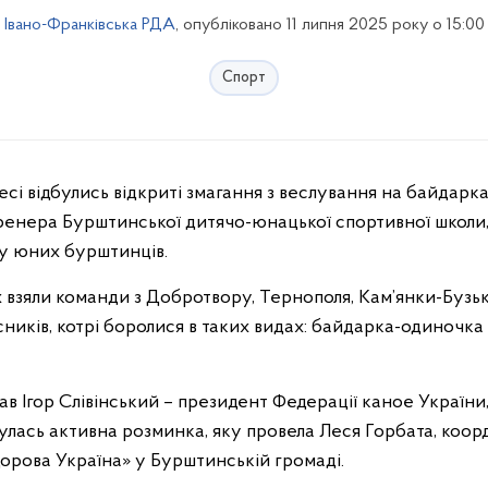
Івано-Франківська РДА
, опубліковано 11 липня 2025 року о 15:00
Спорт
ренера Бурштинської дитячо-юнацької спортивної школи,
у юних бурштинців.
 взяли команди з Добротвору, Тернополя, Кам’янки-Бузької
ників, котрі боролися в таких видах: байдарка-одиночка
ав Ігор Слівінський – президент Федерації каное Україн
булась активна розминка, яку провела Леся Горбата, коо
дорова Україна» у Бурштинській громаді.