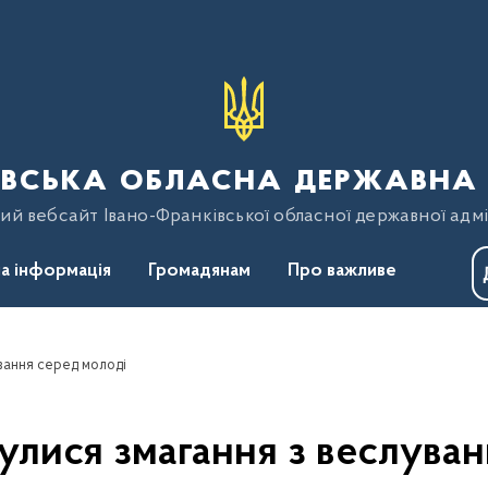
вська обласна державна 
ий вебсайт Івано-Франківської обласної державної адмі
а інформація
Громадянам
Про важливе
ування серед молоді
улися змагання з веслува