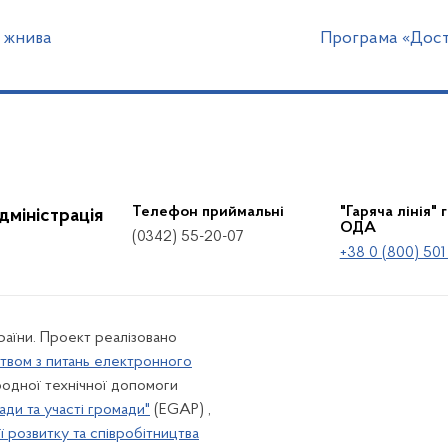
и жнива
Програма «Досту
Телефон приймальні
"Гаряча лінія" 
дміністрація
ОДА
(0342) 55-20-07
+38 0 (800) 501
країни. Проект реалізовано
твом з питань електронного
одної технічної допомоги
ади та участі громади"
(EGAP) ,
 розвитку та співробітництва