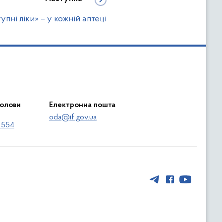
пні ліки» – у кожній аптеці
голови
Електронна пошта
oda@if.gov.ua
 554