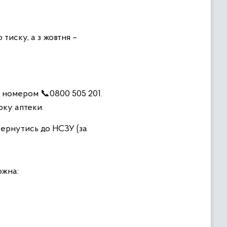
тиску, а з жовтня –
?
а номером 📞0800 505 201.
рку аптеки.
звернутись до НСЗУ (за
ожна: