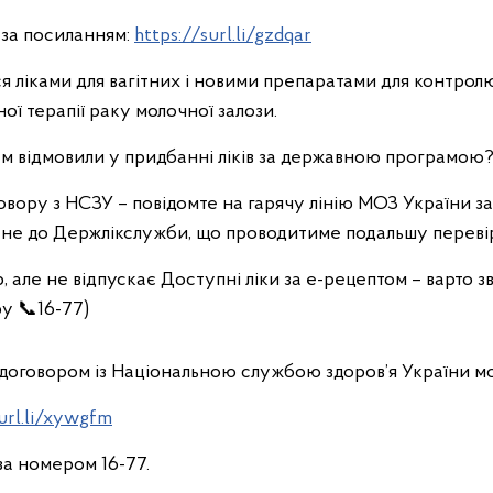
 за посиланням:
https://surl.li/gzdqar
я ліками для вагітних і новими препаратами для контролю 
ї терапії раку молочної залози.
ам відмовили у придбанні ліків за державною програмою
овору з НСЗУ – повідомте на гарячу лінію МОЗ України з
не до Держлікслужби, що проводитиме подальшу переві
, але не відпускає Доступні ліки за е-рецептом – варто 
у 📞16-77)
договором із Національною службою здоров’я України м
surl.li/xywgfm
за номером 16-77.