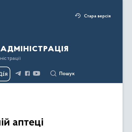
Стара версія
адміністрація
ністрації
Пошук
ій аптеці