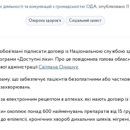
ї діяльності та комунікацій з громадськістю ОДА
, опубліковано 1
Охорона здоров’я
Соціальний захист
 зобов’язані підписати договір із Національною службою з
грами «Доступні ліки». Про це повідомила голова обласно
вої адміністрації
Світлана Онищук
.
аму, що забезпечує пацієнтів безоплатними або частков
захворювань.
а електронним рецептом в аптеках, які мають договір із
ки» охоплює понад 600 найменувань препаратів від 15 гр
о епілепсії, хронічних хвороб дихальних шляхів, мігрені, 