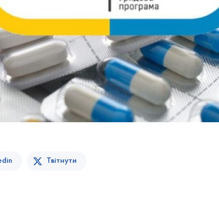
edin
Твітнути