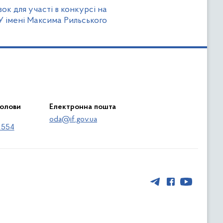
ок для участі в конкурсі на
У імені Максима Рильського
голови
Електронна пошта
oda@if.gov.ua
 554