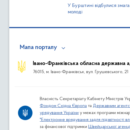
У Бурштині відбулися змаг
молоді
Мапа порталу
Івано-Франківська обласна державна а
76015, м. Івано-Франківськ, вул. Грушевського, 21
Власність Секретаріату Кабінету Міністрів У
Фондом Східна Європа
та
Державним агентс
урядування України
у межах програми міжнар
"Електронне врядування задля підзвітності вл
за фінансової підтримки
Швейцарської агенції