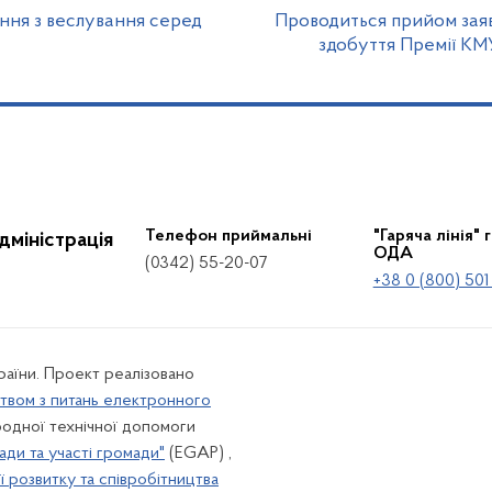
ання з веслування серед
Проводиться прийом заяв
здобуття Премії КМ
Телефон приймальні
"Гаряча лінія" 
дміністрація
ОДА
(0342) 55-20-07
+38 0 (800) 501
країни. Проект реалізовано
твом з питань електронного
одної технічної допомоги
ади та участі громади"
(EGAP) ,
 розвитку та співробітництва