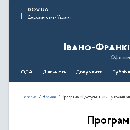
до
основного
GOV.UA
вмісту
Державні сайти України
Івано-Франкі
Офіційн
ОДА
Діяльність
Документи
Публічн
Головна
Новини
Програма «Доступні ліки» – у кожній ап
Програма