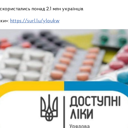
користались понад 2,1 млн українців.
іки»:
https://surl.lu/yloukw