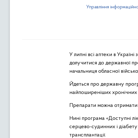
Управління інформаційно
У липні всі аптеки в Україні
долучитися до державної про
начальниця обласної військо
Йдеться про державну прогр
найпоширеніших хронічних 
Препарати можна отримати з
Нині програма «Доступні лі
серцево-судинних і діабету д
трансплантації.