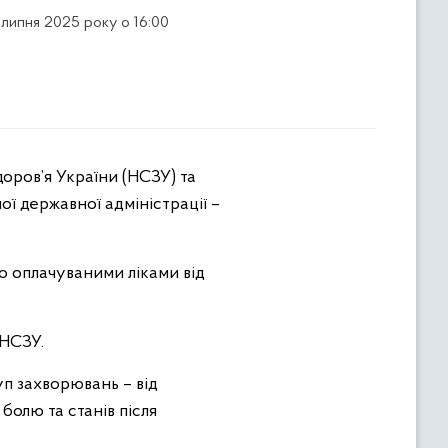
1 липня 2025 року о 16:00
доров’я України (НСЗУ) та
ї державної адміністрації –
о оплачуваними ліками від
 НСЗУ.
уп захворювань – від
болю та станів після