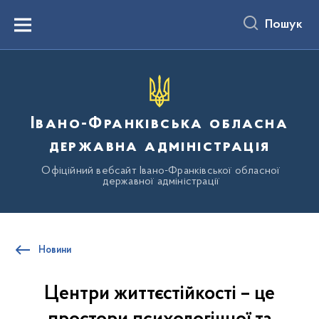
до
основного
Пошук
вмісту
Menu
Івано-Франківська обласна
державна адміністрація
Офіційний вебсайт Івано-Франківської обласної
державної адміністрації
Новини
Центри життєстійкості – це