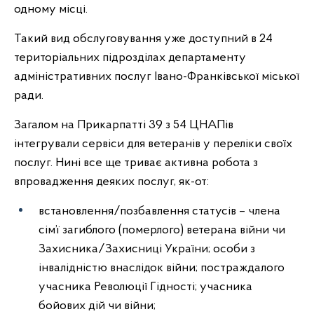
одному місці.
Такий вид обслуговування уже доступний в 24
територіальних підрозділах департаменту
адміністративних послуг Івано-Франківської міської
ради.
Загалом на Прикарпатті 39 з 54 ЦНАПів
інтегрували сервіси для ветеранів у переліки своїх
послуг. Нині все ще триває активна робота з
впровадження деяких послуг, як-от:
встановлення/позбавлення статусів – члена
сім’ї загиблого (померлого) ветерана війни чи
Захисника/Захисниці України; особи з
інвалідністю внаслідок війни; постраждалого
учасника Революції Гідності; учасника
бойових дій чи війни;