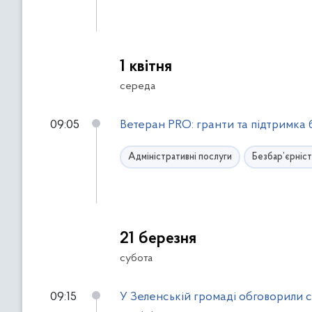
1 квітня
середа
09:05
Ветеран PRO: гранти та підтримка б
Адміністративні послуги
Безбар’єрніст
21 березня
субота
09:15
У Зеленській громаді обговорили