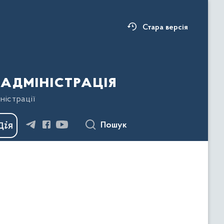
Стара версія
адміністрація
ністрації
Пошук