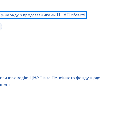
ар-нараду з представниками ЦНАП області
рили взаємодію ЦНАПів та Пенсійного фонду щодо
помог