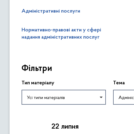
Адміністративні послуги
Нормативно-правові акти у сфері
надання адміністративних послуг
П
Фільтри
р
о
п
Тип матеріалу
Тема
у
с
Усі типи матеріалів
Адмініс
т
и
П
т
о
и
22 липня
в
ф
е