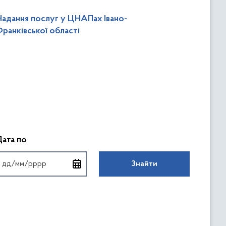
Надання послуг у ЦНАПах Івано-
Франківської області
аті
Введіть дату у форматі
Дата по
Знайти