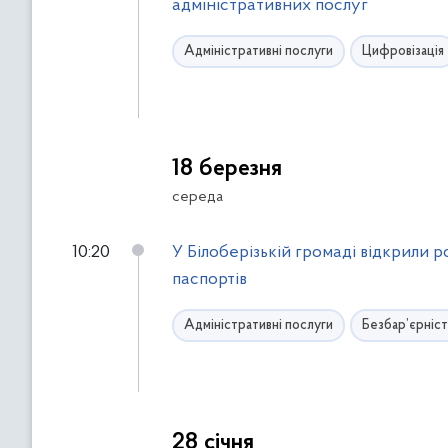
адміністративних послуг
Адміністративні послуги
Цифровізація
18 березня
середа
10:20
У Білоберізькій громаді відкрили
паспортів
Адміністративні послуги
Безбар’єрніст
28 січня