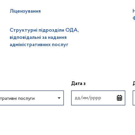
Ліцензування
Структурні підрозділи ОДА,
відповідальні за надання
адміністративних послуг
Введіть дату у форм
Дата з
тративні послуги