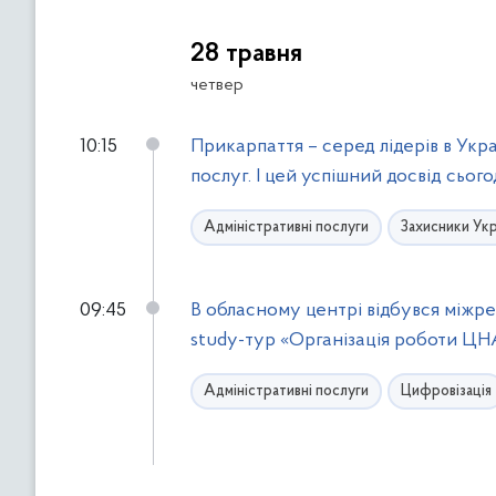
28 травня
четвер
10:15
Прикарпаття – серед лідерів в Укр
послуг. І цей успішний досвід сьог
Адміністративні послуги
Захисники Укр
09:45
В обласному центрі відбувся міжре
study-тур «Організація роботи ЦНА
Адміністративні послуги
Цифровізація