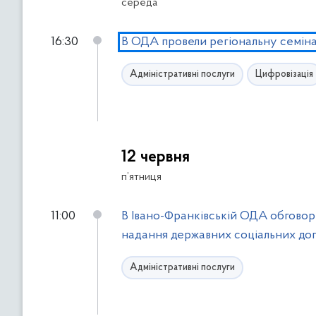
середа
і
р
л
н
16:30
В ОДА провели регіональну семін
ь
у
т
т
Адміністративні послуги
Цифровізація
р
и
и
с
ь
д
о
12 червня
ф
п’ятниця
і
л
11:00
В Івано-Франківській ОДА обгово
ь
надання державних соціальних до
т
р
Адміністративні послуги
і
в