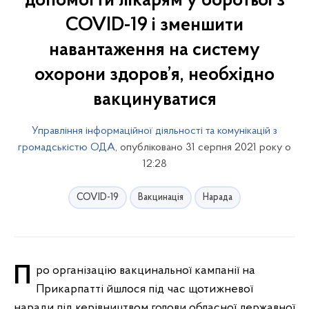
допомогти лікарям у боротьбі з
COVID-19 і зменшити
навантаження на систему
охорони здоров’я, необхідно
вакцинуватися
Управління інформаційної діяльності та комунікацій з
громадськістю ОДА
, опубліковано 31 серпня 2021 року о
12:28
COVID-19
Вакцинація
Нарада
Про організацію вакцинальної кампанії на
Прикарпатті йшлося під час щотижневої
наради під керівництвом голови обласної державної