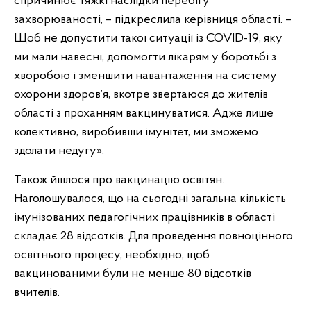
спричинює тяжкі наслідки перебігу
захворюваності, – підкреслила керівниця області. –
Щоб не допустити такої ситуації із COVID-19, яку
ми мали навесні, допомогти лікарям у боротьбі з
хворобою і зменшити навантаження на систему
охорони здоров’я, вкотре звертаюся до жителів
області з проханням вакцинуватися. Адже лише
колективно, виробивши імунітет, ми зможемо
здолати недугу».
Також йшлося про вакцинацію освітян.
Наголошувалося, що на сьогодні загальна кількість
імунізованих педагогічних працівників в області
складає 28 відсотків. Для проведення повноцінного
освітнього процесу, необхідно, щоб
вакцинованими були не менше 80 відсотків
вчителів.