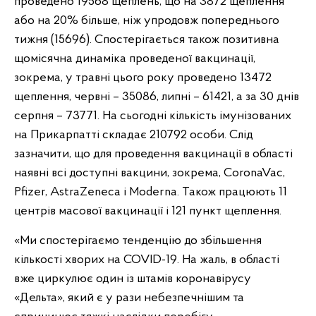
проведено 19568 щеплень, що на 3872 щеплення
або на 20% більше, ніж упродовж попереднього
тижня (15696). Спостерігається також позитивна
щомісячна динаміка проведеної вакцинації,
зокрема, у травні цього року проведено 13472
щеплення, червні – 35086, липні – 61421, а за 30 днів
серпня – 73771. На сьогодні кількість імунізованих
на Прикарпатті складає 210792 особи. Слід
зазначити, що для проведення вакцинації в області
наявні всі доступні вакцини, зокрема, CoronaVac,
Pfizer, AstraZeneca і Moderna. Також працюють 11
центрів масової вакцинації і 121 пункт щеплення.
«Ми спостерігаємо тенденцію до збільшення
кількості хворих на COVID-19. На жаль, в області
вже циркулює один із штамів коронавірусу
«Дельта», який є у рази небезпечнішим та