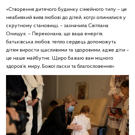
«Створення дитячого будинку сімейного типу – це
неабиякий вияв любові до дітей, котрі опинилися у
скрутному становищі, – зазначила Світлана
Онищук. – Переконана, що ваша енергія,
батьківська любов, тепло сердець допоможуть
дітям вирости щасливими та здоровими, адже діти –
це наше майбутнє. Щиро бажаю вам міцного
здоров’я, миру, Божої ласки та благословення».