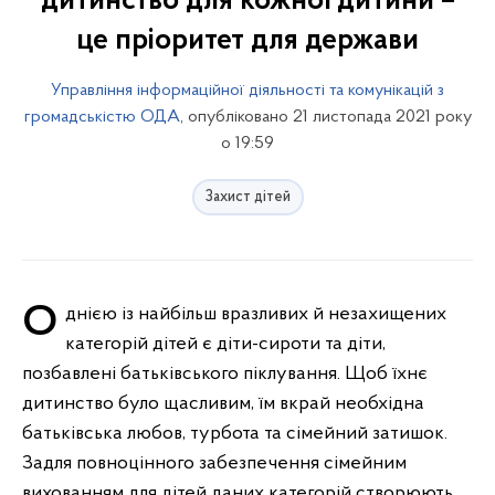
дитинство для кожної дитини –
це пріоритет для держави
Управління інформаційної діяльності та комунікацій з
громадськістю ОДА
, опубліковано 21 листопада 2021 року
о 19:59
Захист дітей
Однією із найбільш вразливих й незахищених
категорій дітей є діти-сироти та діти,
позбавлені батьківського піклування. Щоб їхнє
дитинство було щасливим, їм вкрай необхідна
батьківська любов, турбота та сімейний затишок.
Задля повноцінного забезпечення сімейним
вихованням для дітей даних категорій створюють