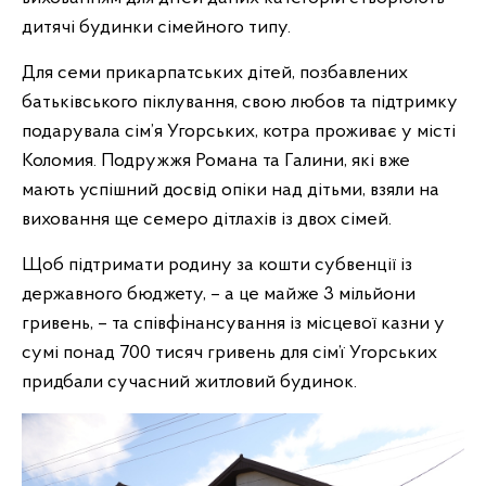
дитячі будинки сімейного типу.
Для семи прикарпатських дітей, позбавлених
батьківського піклування, свою любов та підтримку
подарувала сім’я Угорських, котра проживає у місті
Коломия. Подружжя Романа та Галини, які вже
мають успішний досвід опіки над дітьми, взяли на
виховання ще семеро дітлахів із двох сімей.
Щоб підтримати родину за кошти субвенції із
державного бюджету, – а це майже 3 мільйони
гривень, – та співфінансування із місцевої казни у
сумі понад 700 тисяч гривень для сім’ї Угорських
придбали сучасний житловий будинок.