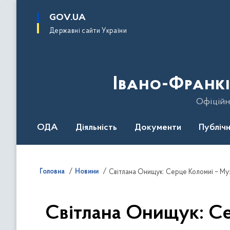
до
основного
GOV.UA
вмісту
Державні сайти України
Івано-Франкі
Офіційн
ОДА
Діяльність
Документи
Публічн
Головна
Новини
Світлана Онищук: Се