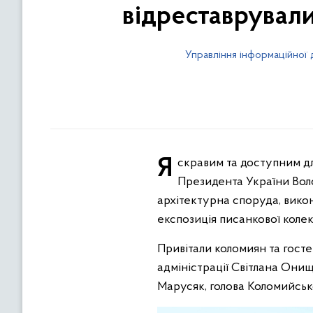
відреставрувал
Управління інформаційної 
Яскравим та доступним для всіх відвідувачів – таким сьогодні став відреставрований у рамках програми
Президента України Вол
архітектурна споруда, вико
експозиція писанкової колек
Привітали коломиян та госте
адміністрації Світлана Онищ
Марусяк, голова Коломийськ