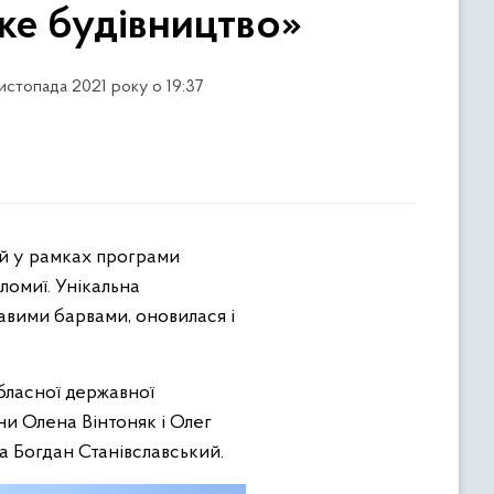
ке будівництво»
листопада 2021 року о 19:37
омиї. Унікальна
авими барвами, оновилася і
обласної державної
ни Олена Вінтоняк і Олег
 Богдан Станівславський.