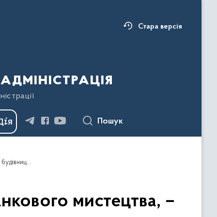
Стара версія
адміністрація
ністрації
Пошук
Світлана Онищук: Серце Коломиї – Музей писанкового мистецтва, – відреставрували у рамках програми «Велике будівництво»
нкового мистецтва, –