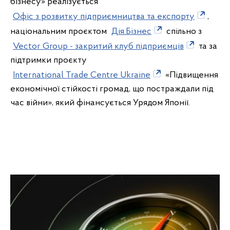
бізнесу» реалізується
Офіс з розвитку підприємництва та експорту
,
національним проєктом
Дія.Бізнес
спільно з
Vector Group - закритий клуб підприємців
та за
підтримки проєкту
International Trade Centre Ukraine
«Підвищення
економічної стійкості громад, що постраждали під
час війни», який фінансується Урядом Японії.