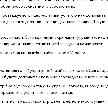
 держави. «Армія+» – наш захист, бо це наші воїни. І «Мрі
 обов’язково захистимо та забезпечимо.
впроваджує всі ці ідеї, ініціативи, усім, хто нам допомага
си для нашої держави – все це для наших людей. Дякую в
ші люди мають бути вдячними українцям і українкам, наш
шої держави, нашої незалежності та віддали найдорожче – 
линою мовчання всіх загиблих героїв України.
омандирів нашої української армії та всіх наших Сил обор
и будете допомагати потужно впровадженню всіх цих змін
рібне в усьому і в тому, як українці воюють, і в тому, як у
державою та управляють своєю армією.
 вчитися в нас сучасних рішень та ефективності, уміння 