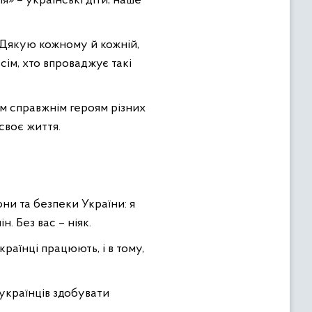
я» – українські діти, наше
є. Дякую кожному й кожній,
сім, хто впроваджує такі
им справжнім героям різних
своє життя.
они та безпеки України: я
. Без вас – ніяк.
країнці працюють, і в тому,
українців здобувати