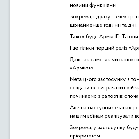
новими функціями.
Зокрема, одразу – електронн
щонайменше години та дні.
Також буде Армія ID. Та опи
І це тільки перший реліз «Арм
Далі так само, як ми напо
«Армію+».
Мета цього застосунку в то
солдати не витрачали свій ч
починаємо з рапортів: споч
Але на наступних етапах роз
нашим воїнам реалізувати всі
Зокрема, у застосунку будут
пріоритетом.