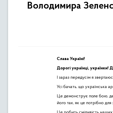
Володимира Зеленсь
Слава Україні!
Дорогі українці, українки! Д
І зараз передусім я звертаюс
Усі бачать, що українська арм
Це демонструє поле бою, де
його так, як це потрібно дл
Це робить сміливість наших