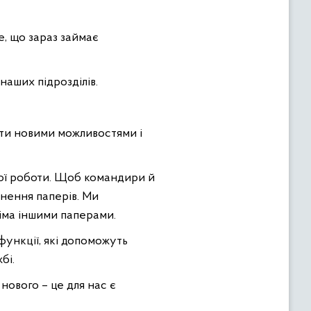
е, що зараз займає
наших підрозділів.
ти новими можливостями і
вої роботи. Щоб командири й
внення паперів. Ми
сіма іншими паперами.
функції, які допоможуть
бі.
нового – це для нас є