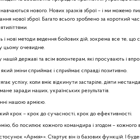
но навчаються нового. Нових зразків зброї – і ми можемо 
ння нової зброї. Багато всього зроблено за короткий час 
ятиліттями.
 і нові методи ведення бойових дій, зокрема все те, що 
 у цьому очевидне.
, у нашій державі та всім волонтерам, які просувають і вп
кий зміни сприймає і сприймає справді позитивно.
ягає успіху, коли вміє відкинути застаріле, діяти нестан
мане заради наших, українських результатів.
анні нашою армією.
кий крок – крок до сучасності, крок до ефективності.
ію, бо посилює кожного командира і згодом – кожного во
тосунок «Армія+». Стартує він із базових функцій. І бу