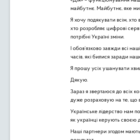
«Дія» – функціонування нашої
майбутнє. Майбутнє, яке ми
Я хочу подякувати всім, хто 
хто розробляє цифрові серві
потрібні Україні зміни.
І обов’язково завжди всі на
часів, які билися заради на
Я прошу усіх ушанувати хви
Дякую.
Зараз я звертаюся до всіх к
дуже розраховую на те, що в
Українське лідерство нам пот
як українці керують своєю 
Наші партнери згодом мають