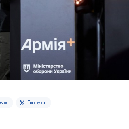
edin
Твітнути