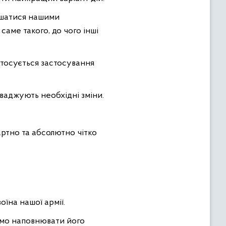
пишатися нашими
саме такого, до чого інші
стосується застосування
роваджують необхідні зміни.
дартно та абсолютно чітко
їна нашої армії.
демо наповнювати його