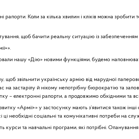
і рапорти. Коли за кілька хвилин і кліків можна зробити т
тування, щоб бачити реальну ситуацію із забезпеченням 
ії+».
внювали нашу «Дію» новими функціями, будемо наповнюва
му, щоб звільнити українську армію від марудної паперо
ас на застарілу й нікому непотрібну бюрократію та запо
атку – електронні рапорти, а продовжимо обхідними та в
витку «Армії+» у застосунку мають з’явитися також інші 
 ці необхідні соціальні та комунікативні потреби на служ
ь курси та навчальні програми, які потрібні. Опанування 