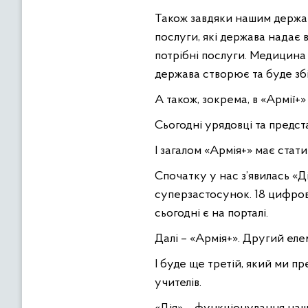
Також завдяки нашим держав
послуги, які держава надає 
потрібні послуги. Медицина 
держава створює та буде зб
А також, зокрема, в «Армії+
Сьогодні урядовці та предст
І загалом «Армія+» має ста
Спочатку у нас з’явилась «Д
суперзастосунок. 18 цифрови
сьогодні є на порталі.
Далі – «Армія+». Другий еле
І буде ще третій, який ми пр
учителів.