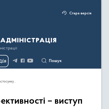
Стара версія
адміністрація
ністрації
Пошук
Сьогодні ми робимо крок до сучасності та ефективності – виступ Володимира Зеленського під час презентації застосунку «Армія+»
ективності – виступ