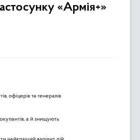
застосунку «Армія+»
ів, офіцерів та генералів.
окупантів, а й знищують
ти найкращий варіант дій.