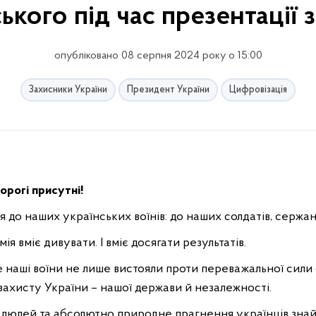
кого під час презентації 
опубліковано 08 серпня 2024 року о 15:00
Захисники України
Президент України
Цифровізація
орогі присутні!
я до наших українських воїнів: до наших солдатів, сержант
ія вміє дивувати. І вміє досягати результатів.
 наші воїни не лише вистояли проти переважальної сили 
я захисту України – нашої держави й незалежності.
 людей та абсолютно природне прагнення українців знай