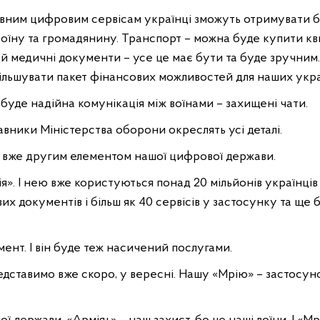
ним цифровим сервісам українці зможуть отримувати без
воїну та громадянину. Транспорт – можна буде купити кв
й медичні документи – усе це має бути та буде зручним.
ільшувати пакет фінансових можливостей для наших украї
» буде надійна комунікація між воїнами – захищені чати.
авники Міністерства оборони окреслять усі деталі.
ти вже другим елементом нашої цифрової держави.
ія». І нею вже користуються понад 20 мільйонів українців
х документів і більш як 40 сервісів у застосунку та ще б
мент. І він буде теж насичений послугами.
едставимо вже скоро, у вересні. Нашу «Мрію» – застосунок