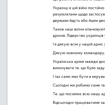
Українці в цій війні постій
результатами щодо застосува
держави йдуть або йшли дес
Також наші воїни опановують
дронів. Лідерство українців
І я дякую всім у нашій армії
Дякую кожному командиру, я
Українська армія завжди дос
виконувати те, що було заду
І так само має бути в керув
Сьогодні ми робимо саме та
Те, що посилює всю нашу арм
Відсьогодні працюватиме зас