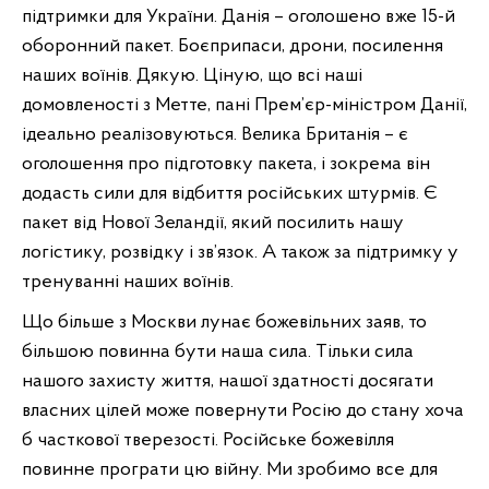
підтримки для України. Данія – оголошено вже 15-й
оборонний пакет. Боєприпаси, дрони, посилення
наших воїнів. Дякую. Ціную, що всі наші
домовленості з Метте, пані Прем’єр-міністром Данії,
ідеально реалізовуються. Велика Британія – є
оголошення про підготовку пакета, і зокрема він
додасть сили для відбиття російських штурмів. Є
пакет від Нової Зеландії, який посилить нашу
логістику, розвідку і зв’язок. А також за підтримку у
тренуванні наших воїнів.
Що більше з Москви лунає божевільних заяв, то
більшою повинна бути наша сила. Тільки сила
нашого захисту життя, нашої здатності досягати
власних цілей може повернути Росію до стану хоча
б часткової тверезості. Російське божевілля
повинне програти цю війну. Ми зробимо все для