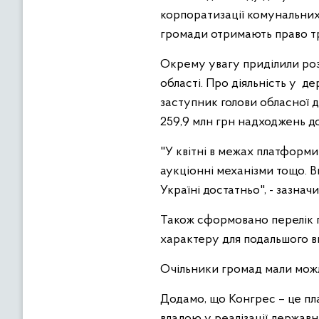
корпоратизації комунальних 
громади отримають право т
Окрему увагу приділили роз
області. Про діяльність у д
заступник голови обласної д
259,9 млн грн надходжень до 
"У квітні в межах платформи
аукціонні механізми тощо. 
Україні достатньо", - зазнач
Також сформовано перелік п
характеру для подальшого ви
Очільники громад мали можли
Додамо, що Конгрес – це пл
владою у реалізації держав