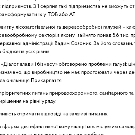
підприємств. З 1 серпня такі підприємства не зможуть с
рансформувати їх у ТОВ або АТ.
витку лісозаготівельної та деревообробної галузей – кл
еревообробному секторі,в якому зайнято понад 5,6 тис. пр
ержавної адміністрації Вадим Созоник. За його словами, 
бюджетів усіх рівнів.
 «Діалог влади і бізнесу» обговорено проблеми галузі: ц
Визначено, що виробництво не має простоювати через деф
ила очільниця Прикарпаття.
ріоритетних питань природоохоронного, санітарного та
рішення на рівні уряду.
вість отримати відповіді на важливі питання.
атформа для ефективної комунікації між місцевим само
них програм та вирішенні нагальних проблем.