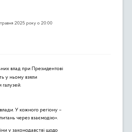
 травня 2025 року о 20:00
ьних влад при Президентові
сть у ньому взяли
 галузей.
лади. У кожного регіону –
питань через взаємодію».
іни у законодавстві щодо