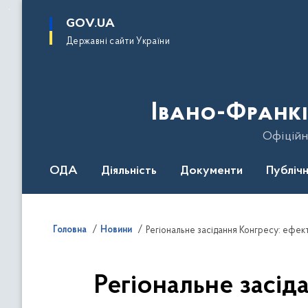
до
основного
GOV.UA
вмісту
Державні сайти України
Івано-Франкі
Офіційн
ОДА
Діяльність
Документи
Публічн
Головна
Новини
Регіональне засідання Конгресу: ефект
Регіональне засід