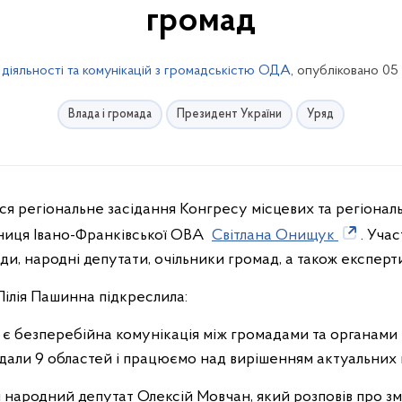
громад
 діяльності та комунікацій з громадськістю ОДА
, опубліковано 05
Влада і громада
Президент України
Уряд
ся регіональне засідання Конгресу місцевих та регіонал
ьниця Івано-Франківської ОВА
Світлана Онищук
. Уча
и, народні депутати, очільники громад, а також експерти
ілія Пашинна підкреслила:
 безперебійна комунікація між громадами та органами в
відали 9 областей і працюємо над вирішенням актуальних 
 народний депутат Олексій Мовчан, який розповів про зм