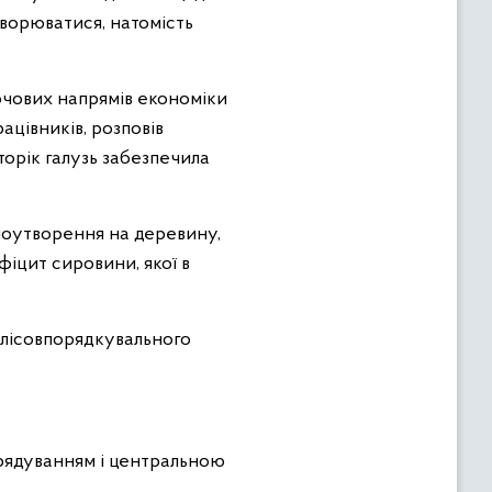
творюватися, натомість
ючових напрямів економіки
ацівників, розповів
торік галузь забезпечила
іноутворення на деревину,
іцит сировини, якої в
 лісовпорядкувального
врядуванням і центральною