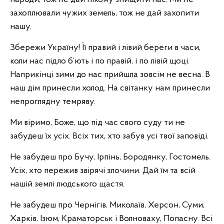
захоплювали чужих земель, тож не дай захопити
нашу.
Збережи Україну! Її правий і лівий береги в часи,
коли нас підло б’ють і по правій, і по лівій щоці.
Наприкінці зими до нас прийшла зовсім не весна. В
наш дім принесли холод. На світанку нам принесли
непроглядну темряву.
Ми віримо, Боже, що під час свого суду ти не
забудеш їх усіх. Всіх тих, хто забув усі твої заповіді.
Не забудеш про Бучу, Ірпінь, Бородянку, Гостомель.
Усіх, хто пережив звірячі злочини. Дай їм та всій
нашій землі людського щастя.
Не забудеш про Чернігів, Миколаїв, Херсон, Суми,
Харків, Ізюм, Краматорськ і Волноваху, Попасну. Всі