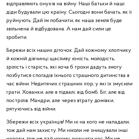
відправляють онуків на війну. Наші батьки й наші
діди будували цю країну. Сьогодні вони бачать, як її
руйнують. Дай їм побачити, як наша земля буде
звільнена й відбудована. А нам дай сили це
зробити.
Бережи всіх наших діточок. Дай кожному хлопчику
й кожній дівчинці щасливу юність, молодість,
зрілість і старість, які хоча б трохи дадуть змогу
позбутися спогадів їхнього страшного дитинства в
час війни. Недитячих страшних ігор, у які їх змусили
грати. Хованки, але в підвалі, від бомб. Біг, але від
пострілів. Мандри, але через втрату домівки,
рятуючись від війни.
Збережи всіх українців! Ми ні на кого не нападали,
тож дай нам захисту. Ми ніколи не знищували інші
народи, тож не дай нікому знищити нас. Ми не