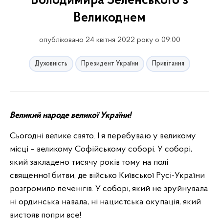
Володимира Зеленського з
Великоднем
опубліковано 24 квітня 2022 року о 09:00
Духовність
Президент України
Привітання
Великий народе великої України!
Сьогодні велике свято. І я перебуваю у великому
місці – великому Софійському соборі. У соборі,
який закладено тисячу років тому на полі
священної битви, де військо Київської Русі-України
розгромило печенігів. У соборі, який не зруйнувала
ні ординська навала, ні нацистська окупація, який
вистояв попри все!