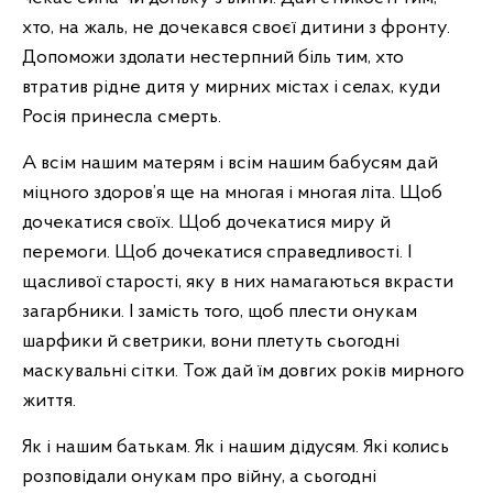
хто, на жаль, не дочекався своєї дитини з фронту.
Допоможи здолати нестерпний біль тим, хто
втратив рідне дитя у мирних містах і селах, куди
Росія принесла смерть.
А всім нашим матерям і всім нашим бабусям дай
міцного здоров’я ще на многая і многая літа. Щоб
дочекатися своїх. Щоб дочекатися миру й
перемоги. Щоб дочекатися справедливості. І
щасливої старості, яку в них намагаються вкрасти
загарбники. І замість того, щоб плести онукам
шарфики й светрики, вони плетуть сьогодні
маскувальні сітки. Тож дай їм довгих років мирного
життя.
Як і нашим батькам. Як і нашим дідусям. Які колись
розповідали онукам про війну, а сьогодні