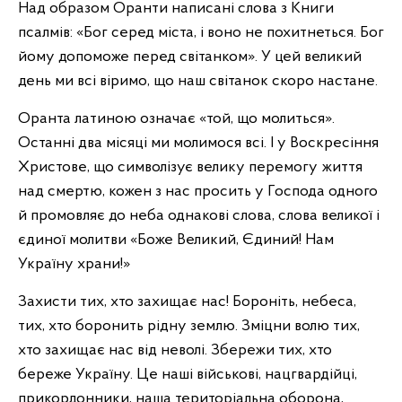
Над образом Оранти написані слова з Книги
псалмів: «Бог серед міста, і воно не похитнеться. Бог
йому допоможе перед світанком». У цей великий
день ми всі віримо, що наш світанок скоро настане.
Оранта латиною означає «той, що молиться».
Останні два місяці ми молимося всі. І у Воскресіння
Христове, що символізує велику перемогу життя
над смертю, кожен з нас просить у Господа одного
й промовляє до неба однакові слова, слова великої і
єдиної молитви «Боже Великий, Єдиний! Нам
Україну храни!»
Захисти тих, хто захищає нас! Бороніть, небеса,
тих, хто боронить рідну землю. Зміцни волю тих,
хто захищає нас від неволі. Збережи тих, хто
береже Україну. Це наші військові, нацгвардійці,
прикордонники, наша територіальна оборона,