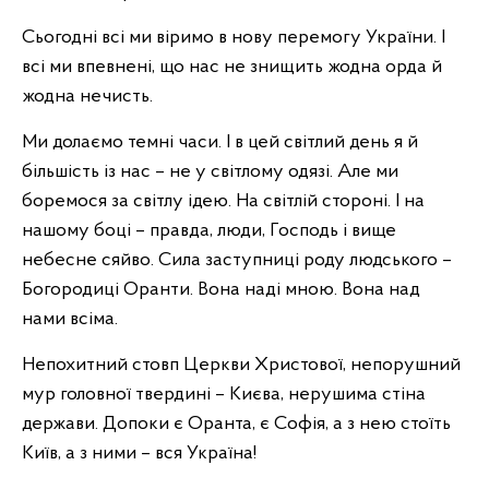
Сьогодні всі ми віримо в нову перемогу України. І
всі ми впевнені, що нас не знищить жодна орда й
жодна нечисть.
Ми долаємо темні часи. І в цей світлий день я й
більшість із нас – не у світлому одязі. Але ми
боремося за світлу ідею. На світлій стороні. І на
нашому боці – правда, люди, Господь і вище
небесне сяйво. Сила заступниці роду людського –
Богородиці Оранти. Вона наді мною. Вона над
нами всіма.
Непохитний стовп Церкви Христової, непорушний
мур головної твердині – Києва, нерушима стіна
держави. Допоки є Оранта, є Софія, а з нею стоїть
Київ, а з ними – вся Україна!