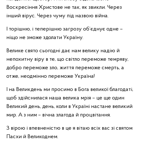
Воскресіння Христове не так, як звикли. Через
інший вірус. Через чуму під назвою війна.
І торішню, і теперішню загрозу об’єднує одне –
ніщо не зможе здолати Україну.
Велике свято сьогодні дає нам велику надію й
непохитну віру в те, що світло переможе темряву,
добро переможе зло, життя переможе смерть, а
отже, неодмінно переможе Україна!
І на Великдень ми просимо в Бога великої благодаті,
щоб здійснилася наша велика мрія – це ще один
Великий день, день, коли в Україні настане великий
мир. А з ним – вічна злагода й процвітання.
З вірою і впевненістю в це я вітаю всіх вас зі святом
Пасхи й Великоднем.