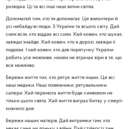
розвідка. Ці та всі інші наші воїни світла.
Допомагай тим, хто їм допомагає. Це волонтери й
усі небайдужі люди. З України та всього світу. Дай
сили всім, хто віддає всі сили. Хай кожен, хто шукає,
завжди знайде. Хай кожен, хто в дорозі, завжди її
подолає. І хай кожен, хто для порятунку України
робить усе можливе, ніколи не втрачає віри в те, що
все можливо.
Бережи життя тих, хто рятує життя інших. Це всі
наші медики. Наші пожежники, рятувальники,
сапери. Хай перемога життя буде символом не
тільки цього свята. Хай життя вигра
є
битву у смерті
кожного дня.
Бережи наших матерів. Дай витримки тим, хто
чекає сина чи доньку з війни. Дай стійкості тим,