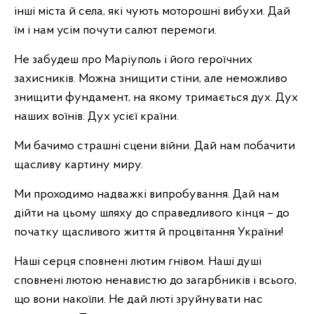
інші міста й села, які чують моторошні вибухи. Дай
їм і нам усім почути салют перемоги.
Не забудеш про Маріуполь і його героїчних
захисників. Можна знищити стіни, але неможливо
знищити фундамент, на якому тримається дух. Дух
наших воїнів. Дух усієї країни.
Ми бачимо страшні сцени війни. Дай нам побачити
щасливу картину миру.
Ми проходимо надважкі випробування. Дай нам
дійти на цьому шляху до справедливого кінця – до
початку щасливого життя й процвітання України!
Наші серця сповнені лютим гнівом. Наші душі
сповнені лютою ненавистю до загарбників і всього,
що вони накоїли. Не дай люті зруйнувати нас