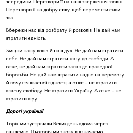
зсередини. Перетвори її на наші звершення ззовні.
Перетвори її на добру силу, щоб перемогти сили
зла.
Вбережи нас від розбрату й розколів. Не дай нам
втратити єдність.
Зміцни нашу волю й наш дух. Не дай нам втратити
себе. Не дай нам втратити жагу до свободи. А
отже, не дай нам втратити запал до праведної
боротьби. Не дай нам втратити надію на перемогу
й почуття власної гідності, а отже – не втратити
власну свободу. Не втратити Україну. А отже – не
втратити віру.
Дорогі українці!
Торік ми зустрічали Великдень вдома через
пандемію. Цьогоріч ми знову відзначаємо