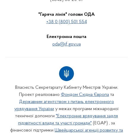
"Гаряча лінія" голови ОДА
+38 0 (800) 501 554
Електронна пошта
oda@if.gov.ua
Власність Секретаріату Кабінету Міністрів України.
Проект реалізовано
Фондом Східна Європа
та
Державним агентством з питань електронного
урядування України
у межах програми міжнародної
технічної допомоги
"Електронне врядування задля
підзвітності влади та участі громади"
(EGAP) , за
фінансової підтримки
Швейцарської агенції розвитку та