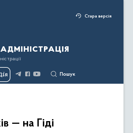
Стара версія
адміністрація
ністрації
Пошук
в — на Гіді