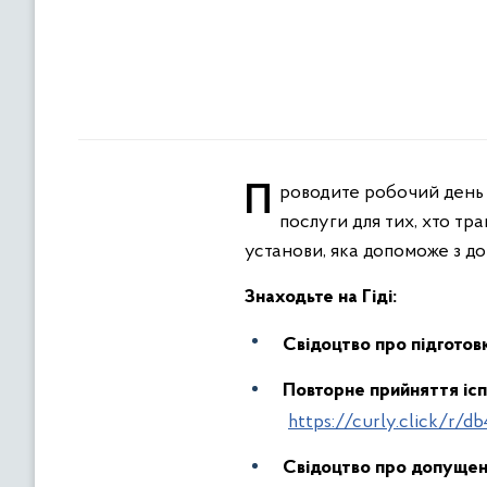
Проводите робочий день за кермом, доставляючи найнеобхідніше? На Гіді з державних послуг доступні
послуги для тих, хто тр
установи, яка допоможе з д
Знаходьте на Гіді:
Свідоцтво про підготовк
Повторне прийняття ісп
https://curly.click/r/d
Свідоцтво про допущен