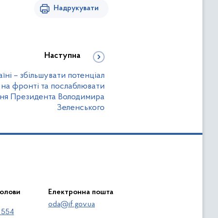
Надрукувати
Наступна
аїні – збільшувати потенціал
на фронті та послаблювати
ння Президента Володимира
Зеленського
голови
Електронна пошта
oda@if.gov.ua
 554