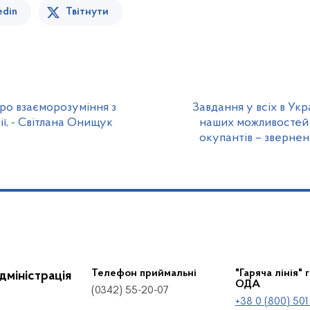
edin
Твітнути
о взаєморозуміння з
Завдання у всіх в Укр
ї, - Світлана Онищук
наших можливостей 
окупантів – зверне
Телефон приймальні
"Гаряча лінія" 
дміністрація
ОДА
(0342) 55-20-07
+38 0 (800) 501