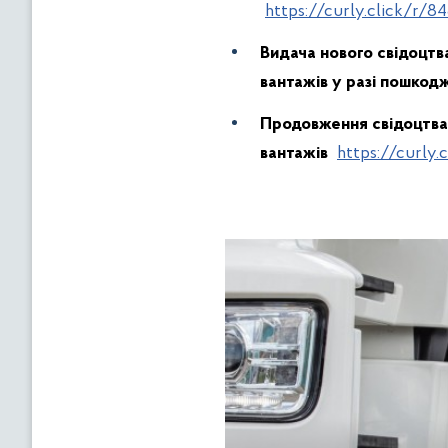
https://curly.click/r/8
Видача нового свідоцт
вантажів у разі пошкод
Продовження свідоцтва
вантажів
https://curly.