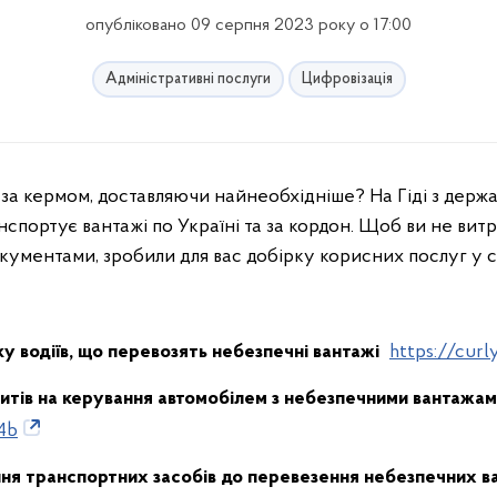
опубліковано 09 серпня 2023 року о 17:00
Адміністративні послуги
Цифровізація
анспортує вантажі по Україні та за кордон. Щоб ви не вит
окументами, зробили для вас добірку корисних послуг у 
у водіїв, що перевозять небезпечні вантажі
https://curl
итів на керування автомобілем з небезпечними вантажа
b4b
ня транспортних засобів до перевезення небезпечних в