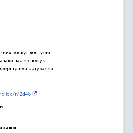
рачали час на пошук
сфері транспортування.
y.click/r/2d48
ми
антажів