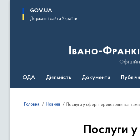
до
основного
GOV.UA
вмісту
Державні сайти України
Івано-Франкі
Офіційн
ОДА
Діяльність
Документи
Публічн
Головна
Новини
Послуги у сфері перевезення вантажів 
Послуги у 