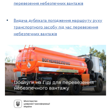
перевезення небезпечних вантажів
Видача дубліката погодження маршруту руху
транспортного засобу під час перевезення
небезпечних вантажів