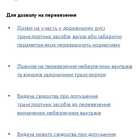
Для дозволу на перевезення
Дозвіл на участь у дорожньому русі
транспортних засобів, вагові або габаритні
параметри яких перевищують нормативні
Ліцензія на перевезення небезпечних вантажів
та відходів залізничним транспортом
Видача свідоцтва про допущення
транспортних засобів до перевезення
визначених небезпечних вантажів
Видача нового свідоцтва про допущення