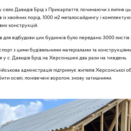
 село Давидів Брід з Прикарпаття, починаючи з липня ць
в із хвойних порід, 1000 м2 металосайдингу і комплектую
вих конструкцій.
ів для відбудови цих будинків було передано 3000 листів
порт з цими будівельними матеріалами та конструкціями 
 у с. Давидів Брід на Херсонщині два рази на тиждень.
ійськова адміністрація підтримує жителів Херсонської об
ити оселі, понівечені ворогом, знову затишними.