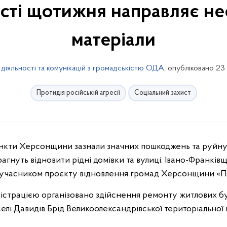
сті щотижня направляє нео
матеріали
 діяльності та комунікацій з громадськістю ОДА
, опубліковано 23
Протидія російській агресії
Соціальний захист
рагнуть відновити рідні домівки та вулиці. Івано-Франків
а учасником проєкту відновлення громад Херсонщини «Плі
істрацією організовано здійснення ремонту житлових б
елі Давидів Брід Великоолександрівської територіально