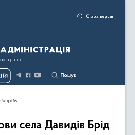
Стара версія
адміністрація
ністрації
Пошук
«Пліч-о-пліч»: Івано-Франківщина задля відбудови села Давидів Брід Херсонської області щотижня направляє необхідні будівельні матеріали
ови села Давидів Брід