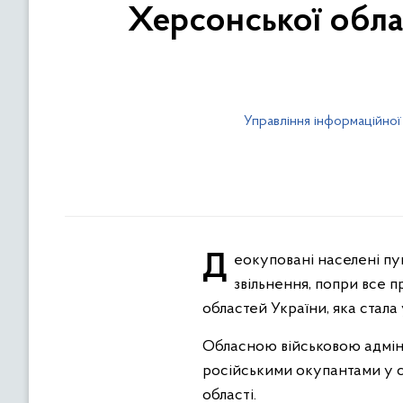
Херсонської обла
Управління інформаційної
Деокуповані населені пункти Херсонщини зазнали значних пошкоджень та руйнувань. Їх жителі, дочекавшись
звільнення, попри все п
областей України, яка стал
Обласною військовою адмін
російськими окупантами у с
області.