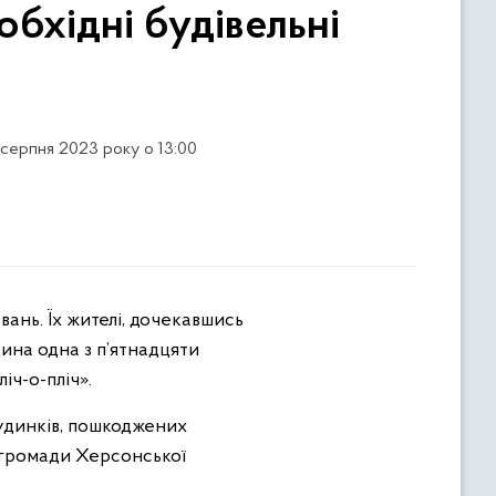
бхідні будівельні
 серпня 2023 року о 13:00
щина одна з п’ятнадцяти
ч-о-пліч».
удинків, пошкоджених
ї громади Херсонської