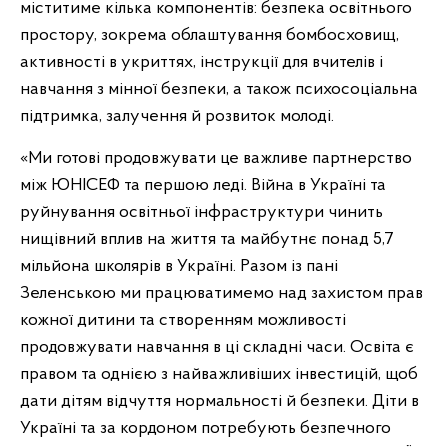
міститиме кілька компонентів: безпека освітнього
простору, зокрема облаштування бомбосховищ,
активності в укриттях, інструкції для вчителів і
навчання з мінної безпеки, а також психосоціальна
підтримка, залучення й розвиток молоді.
«Ми готові продовжувати це важливе партнерство
між ЮНІСЕФ та першою леді. Війна в Україні та
руйнування освітньої інфраструктури чинить
нищівний вплив на життя та майбутнє понад 5,7
мільйона школярів в Україні. Разом із пані
Зеленською ми працюватимемо над захистом прав
кожної дитини та створенням можливості
продовжувати навчання в ці складні часи. Освіта є
правом та однією з найважливіших інвестицій, щоб
дати дітям відчуття нормальності й безпеки. Діти в
Україні та за кордоном потребують безпечного