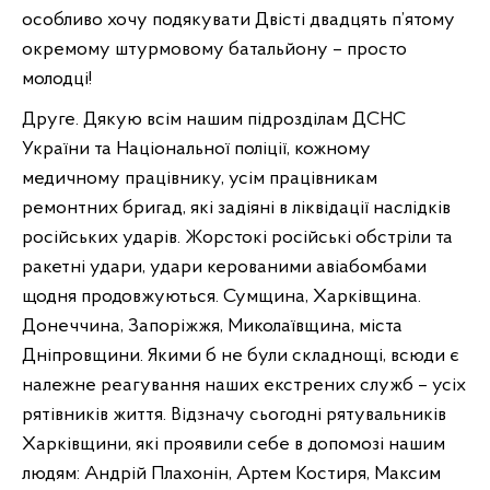
особливо хочу подякувати Двісті двадцять п’ятому
окремому штурмовому батальйону – просто
молодці!
Друге. Дякую всім нашим підрозділам ДСНС
України та Національної поліції, кожному
медичному працівнику, усім працівникам
ремонтних бригад, які задіяні в ліквідації наслідків
російських ударів. Жорстокі російські обстріли та
ракетні удари, удари керованими авіабомбами
щодня продовжуються. Сумщина, Харківщина.
Донеччина, Запоріжжя, Миколаївщина, міста
Дніпровщини. Якими б не були складнощі, всюди є
належне реагування наших екстрених служб – усіх
рятівників життя. Відзначу сьогодні рятувальників
Харківщини, які проявили себе в допомозі нашим
людям: Андрій Плахонін, Артем Костиря, Максим