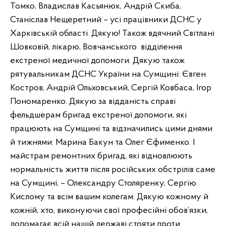
Томко, Владислав Касьянюк, Андрій Скиба,
Станіслав Нещеретний – усі працівники ДСНС у
Харківській області. Дякую! Також вдячний Світлані
Шовковій, лікарю, Вовчанського відділення
екстреної медичної допомоги. Дякую також
рятувальникам ДСНС України на Сумщині: Євген
Костров, Андрій Ольховський, Сергій Ковбаса, Ігор
Пономаренко. Дякую за відданість справі
фельдшерам бригад екстреної допомоги, які
працюють на Сумщині та відзначились цими днями
й тижнями: Марина Бакун та Олег Єфименко. І
майстрам ремонтних бригад, які відновлюють
нормальність життя після російських обстрілів саме
на Сумщині, – Олександру Столяренку, Сергію
Кислому та всім вашим колегам. Дякую кожному й
кожній, хто, виконуючи свої професійні обов’язки,
допомагає всій нашій державі стояти проти