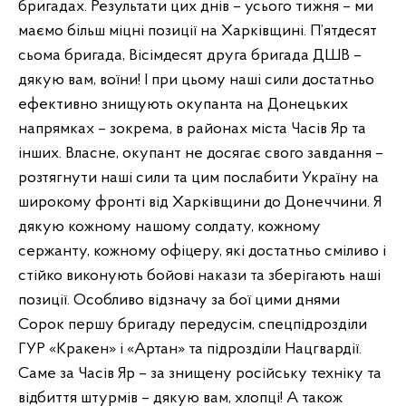
бригадах. Результати цих днів – усього тижня – ми
маємо більш міцні позиції на Харківщині. П’ятдесят
сьома бригада, Вісімдесят друга бригада ДШВ –
дякую вам, воїни! І при цьому наші сили достатньо
ефективно знищують окупанта на Донецьких
напрямках – зокрема, в районах міста Часів Яр та
інших. Власне, окупант не досягає свого завдання –
розтягнути наші сили та цим послабити Україну на
широкому фронті від Харківщини до Донеччини. Я
дякую кожному нашому солдату, кожному
сержанту, кожному офіцеру, які достатньо сміливо і
стійко виконують бойові накази та зберігають наші
позиції. Особливо відзначу за бої цими днями
Сорок першу бригаду передусім, спецпідрозділи
ГУР «Кракен» і «Артан» та підрозділи Нацгвардії.
Саме за Часів Яр – за знищену російську техніку та
відбиття штурмів – дякую вам, хлопці! А також