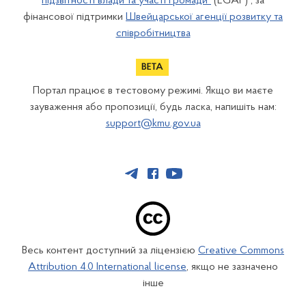
підзвітності влади та участі громади"
(EGAP) , за
фінансової підтримки
Швейцарської агенції розвитку та
співробітництва
Портал працює в тестовому режимі. Якщо ви маєте
зауваження або пропозиції, будь ласка, напишіть нам:
support@kmu.gov.ua
Весь контент доступний за ліцензією
Creative Commons
Attribution 4.0 International license
, якщо не зазначено
інше