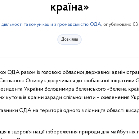
країна»
 діяльності та комунікацій з громадськістю ОДА
, опубліковано 03
Довкілля
 Світланою Онищук долучилася до глобальної ініціативи Gr
езидента України Володимира Зеленського «Зелена країн
них куточків країни заради спільної мети – озеленення Укр
тавники ОДА на території одного з лісництв області вис
ція в здоров’я нації і збереження природи для майбутніх п