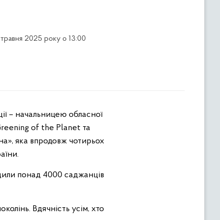
 травня 2025 року о 13:00
eening of the Planet та
а», яка впродовж чотирьох
аїни.
адили понад 4000 саджанців
околінь. Вдячність усім, хто