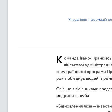
Управління інформаційної
Команда Івано-Франківської ОДА разом із головою обласної державної адміністрації – начальницею обласної
військової адміністрації
всеукраїнської програми Пр
років об’єднує людей із різ
Спільно з лісівниками предс
модрини та дуба.
«Відновлення лісів — інвести