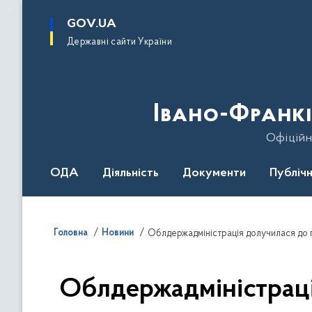
до
основного
GOV.UA
вмісту
Державні сайти України
Івано-Франкі
Офіційн
ОДА
Діяльність
Документи
Публічн
Головна
Новини
Облдержадміністрація долучилася до 
Облдержадміністраці