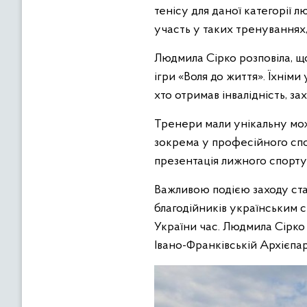
тенісу для даної категорії 
участь у таких тренуваннях,
Людмила Сірко розповіла, що
ігри «Воля до життя». Їхніми
хто отримав інвалідність, з
Тренери мали унікальну можл
зокрема у професійного спо
презентація лижного спорту н
Важливою подією заходу стал
благодійників українським 
України час. Людмила Сірко в
Івано-Франківській Архієпарх