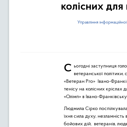
колісних для 
Управління інформаційної
Сьогодні заступниця голови обласної державної адміністрації Людмила Сірко, керівники, фахівці управління
ветеранської політики,
«Ветеран Pro» Івано-Франкі
тенісу на колісних кріслах д
«Олімп» в Івано-Франківську
Людмила Сірко поспілкувала
їхня сила духу, незламність
бойових дій, ветеранів, люд