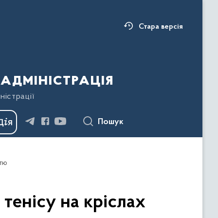
Стара версія
адміністрація
ністрації
Пошук
стю
 тенісу на кріслах