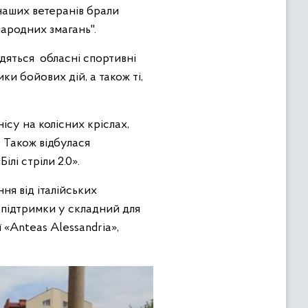
 наших ветеранів брали
народних змагань".
одяться обласні спортивні
ки бойових дій, а також ті,
ісу на колісних кріслах,
 Також відбулася
ілі стріли 2.0».
ня від італійських
 підтримки у складний для
 «Anteas Alessandria»,