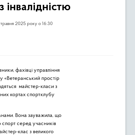
з інвалідністю
 травня 2025 року о 16:30
ду «Ветеранський простір
одяться майстер-класи з
існих кортах спортклубу
анами. Вона зауважила, що
о спорт серед учасників
майстер-клас з великого