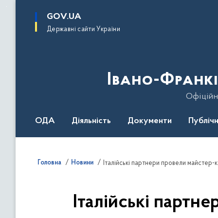
до
основного
GOV.UA
вмісту
Державні сайти України
Івано-Франкі
Офіційн
ОДА
Діяльність
Документи
Публічн
Головна
Новини
Італійські партнери провели майстер-кл
Італійські партне