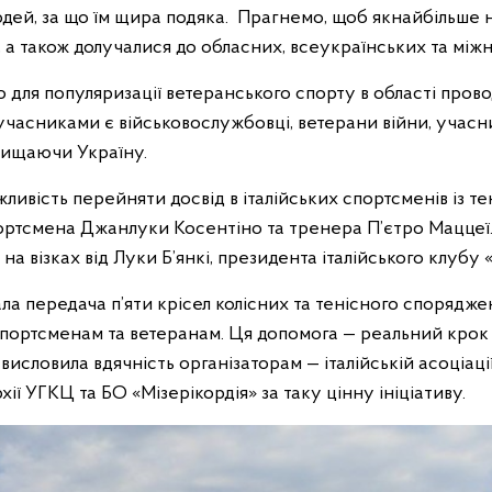
людей, за що їм щира подяка. Прагнемо, щоб якнайбільше
 а також долучалися до обласних, всеукраїнських та між
 для популяризації ветеранського спорту в області пров
 учасниками є військовослужбовці, ветерани війни, учасни
ахищаючи Україну.
ивість перейняти досвід в італійських спортсменів із тен
ртсмена Джанлуки Косентіно та тренера П’єтро Маццеї.
а візках від Луки Б’янкі, президента італійського клубу «Б
а передача п’яти крісел колісних та тенісного споряджен
спортсменам та ветеранам. Ця допомога — реальний крок
исловила вдячність організаторам — італійській асоціації
ії УГКЦ та БО «Мізерікордія» за таку цінну ініціативу.