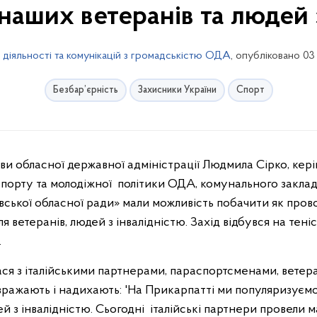
наших ветеранів та людей 
 діяльності та комунікацій з громадськістю ОДА
, опубліковано 03
Безбар’єрність
Захисники України
Спорт
 спорту та молодіжної політики ОДА, комунального закла
вської обласної ради» мали можливість побачити як пров
ля ветеранів, людей з інвалідністю. Захід відбувся на тен
.
ся з італійськими партнерами, параспортсменами, ветер
 вражають і надихають: 'На Прикарпатті ми популяризуєм
ей з інвалідністю. Сьогодні італійські партнери провели 