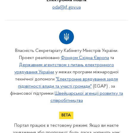
Електронна пошта
oda@if.gov.ua
Власність Секретаріату Кабінету Міністрів України.
Проект реалізовано
Фондом Східна Європа
та
Державним агентством з питань електронного
урядування України
у межах програми міжнародної
технічної допомоги
"Електронне врядування задля
підзвітності влади та участі громади"
(EGAP) , за
фінансової підтримки
Швейцарської агенції розвитку та
співробітництва
Портал працює в тестовому режимі. Якщо ви маєте
зауваження або пропозиції, будь ласка, напишіть нам: