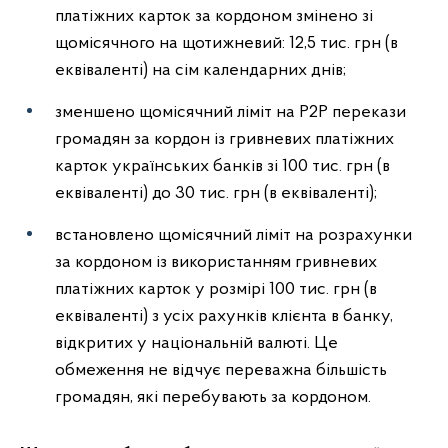
платіжних карток за кордоном змінено зі
щомісячного на щотижневий: 12,5 тис. грн (в
еквіваленті) на сім календарних днів;
зменшено щомісячний ліміт на P2P перекази
громадян за кордон із гривневих платіжних
карток українських банків зі 100 тис. грн (в
еквіваленті) до 30 тис. грн (в еквіваленті);
встановлено щомісячний ліміт на розрахунки
за кордоном із використанням гривневих
платіжних карток у розмірі 100 тис. грн (в
еквіваленті) з усіх рахунків клієнта в банку,
відкритих у національній валюті. Це
обмеження не відчує переважна більшість
громадян, які перебувають за кордоном.