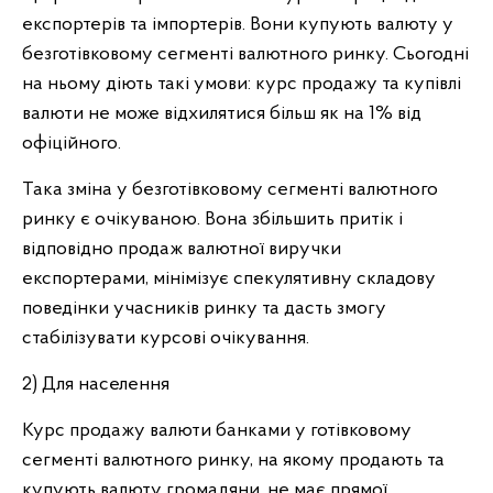
експортерів та імпортерів. Вони купують валюту у
безготівковому сегменті валютного ринку. Сьогодні
на ньому діють такі умови: курс продажу та купівлі
валюти не може відхилятися більш як на 1% від
офіційного.
Така зміна у безготівковому сегменті валютного
ринку є очікуваною. Вона збільшить притік і
відповідно продаж валютної виручки
експортерами, мінімізує спекулятивну складову
поведінки учасників ринку та дасть змогу
стабілізувати курсові очікування.
2) Для населення
Курс продажу валюти банками у готівковому
сегменті валютного ринку, на якому продають та
купують валюту громадяни, не має прямої