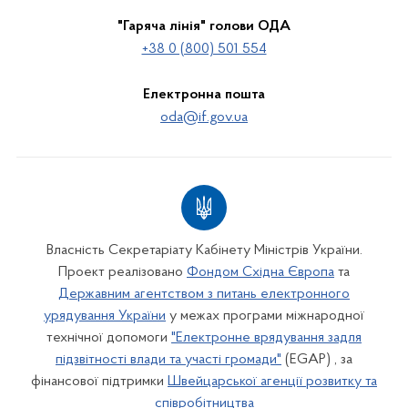
"Гаряча лінія" голови ОДА
+38 0 (800) 501 554
Електронна пошта
oda@if.gov.ua
Власність Секретаріату Кабінету Міністрів України.
Проект реалізовано
Фондом Східна Європа
та
Державним агентством з питань електронного
урядування України
у межах програми міжнародної
технічної допомоги
"Електронне врядування задля
підзвітності влади та участі громади"
(EGAP) , за
фінансової підтримки
Швейцарської агенції розвитку та
співробітництва