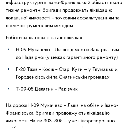
інфраструктури в Івано-Франківській області, цього
тижня ремонтні бригади продовжать ліквідацію
локальної ямковості – точковим асфальтуванням та
пневмоструменевим методом.
Роботи заплановані на автошляхах:
Н-09 Мукачево – Львів від межі із Закарпаттям
до Надвірної (у межах гарантійного ремонту);
Р-20 Тязів – Косів – Старі Кути — у Тлумацькій,
Городенківській та Снятинській громадах;
Т-09-05 Делятин – Раківчик.
На дорозі Н-09 Мукачево – Львів, на об’їзній Івано-
Франківська, бригади продовжують ліквідацію
ямковості. На км 303–305 — уже відфрезеровано