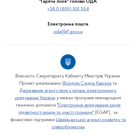
"Гаряча лінія" голови ОДА
+38 0 (800) 501 554
Електронна пошта
oda@if.gov.ua
Власність Секретаріату Кабінету Міністрів України.
Проект реалізовано
Фондом Східна Європа
та
Державним агентством з питань електронного
урядування України
у межах програми міжнародної
технічної допомоги
"Електронне врядування задля
підзвітності влади та участі громади"
(EGAP) , за
фінансової підтримки
Швейцарської агенції розвитку та
співробітництва