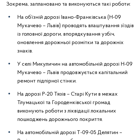
Зокрема, заплановано та виконуються такі роботи:
На об’їзній дорозі Івано-Франківська (Н-09
Мукачево – Львів) проводять влаштування з’їздів
із головної дороги, впорядкування узбіч,
оновлення дорожньої розмітки та дорожніх
знаків.
У селі Микуличин на автомобільній дорозі Н-09
Мукачево – Львів продовжується капітальний
ремонт підпірної стінки.
На дорозі Р-20 Тязів – Старі Кути в межах
Тлумацької та Городенківської громад
виконують роботи з ліквідації локальних
пошкоджень дорожнього покриття.
На автомобільній дорозі Т-09-05 Делятин –