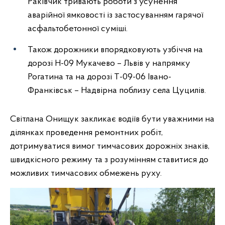
Раківчик тривають роботи з усунення
аварійної ямковості із застосуванням гарячої
асфальтобетонної суміші.
Також дорожники впорядковують узбіччя на
дорозі Н-09 Мукачево – Львів у напрямку
Рогатина та на дорозі Т-09-06 Івано-
Франківськ – Надвірна поблизу села Цуцилів.
Світлана Онищук закликає водіїв бути уважними на
ділянках проведення ремонтних робіт,
дотримуватися вимог тимчасових дорожніх знаків,
швидкісного режиму та з розумінням ставитися до
можливих тимчасових обмежень руху.