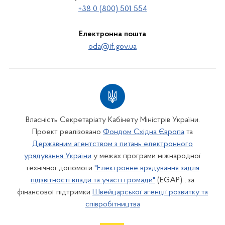
+38 0 (800) 501 554
Електронна пошта
oda@if.gov.ua
Власність Секретаріату Кабінету Міністрів України.
Проект реалізовано
Фондом Східна Європа
та
Державним агентством з питань електронного
урядування України
у межах програми міжнародної
технічної допомоги
"Електронне врядування задля
підзвітності влади та участі громади"
(EGAP) , за
фінансової підтримки
Швейцарської агенції розвитку та
співробітництва