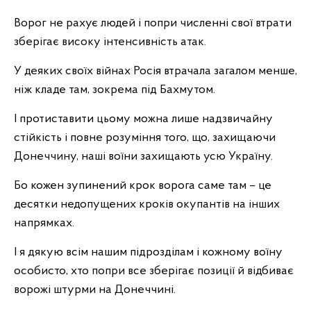
Ворог не рахує людей і попри численні свої втрати
зберігає високу інтенсивність атак.
У деяких своїх війнах Росія втрачала загалом менше,
ніж кладе там, зокрема під Бахмутом.
І протиставити цьому можна лише надзвичайну
стійкість і повне розуміння того, що, захищаючи
Донеччину, наші воїни захищають усю Україну.
Бо кожен зупинений крок ворога саме там – це
десятки недопущених кроків окупантів на інших
напрямках.
І я дякую всім нашим підрозділам і кожному воїну
особисто, хто попри все зберігає позиції й відбиває
ворожі штурми на Донеччині.