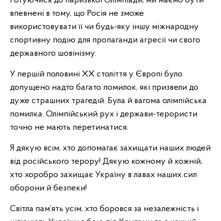
Готуючись до паризької Олімпіади, ми маємо бути
впевнені в тому, що Росія не зможе
використовувати її чи будь-яку іншу міжнародну
спортивну подію для пропаганди агресії чи свого
державного шовінізму.
У першій половині XX століття у Європі було
допущено надто багато помилок, які призвели до
дуже страшних трагедій. Була й вагома олімпійська
помилка. Олімпійський рух і держави-терористи
точно не мають перетинатися.
Я дякую всім, хто допомагає захищати наших людей
від російського терору! Дякую кожному й кожній,
хто хоробро захищає Україну в лавах наших сил
оборони й безпеки!
Світла пам’ять усім, хто боровся за незалежність і