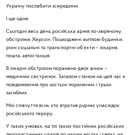
Україну послабити зсередини.
І ще одне.
Сьогодні весь день російська армія по-звірячому
обстрілює Херсон. Пошкоджені житлові будинки,
різні соціальні та транспортні об’єкти – лікарня,
пошта, автостанція.
В лікарні обстрілом поранено двох жінок –
медичних сестричок. Загалом станом на цей час є
повідомлення про шістьох поранених і трьох
загиблих.
Мої співчуття всім, хто втратив рідних унаслідок
російського терору...
У таких умовах, на тлі таких постійних російських
терористичних ударів по наших містах і селах, на