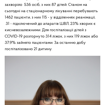
захворіло 536 осіб, з них 87 дітей. Станом на
сьогодні на стаціонарному лікуванні перебувають
1462
пацієнти, з них 115 - у відділеннях реанімації,
31 - підключений до апаратів ШВЛ, 23% хворих є
кисневозалежними. Для госпіталізації дітей з
COVID-19 розгорнуто 314 ліжок, з них 119 ліжок або
37,9% зайнято пацієнтами. За останню добу
госпіталізовано 21 дитину.