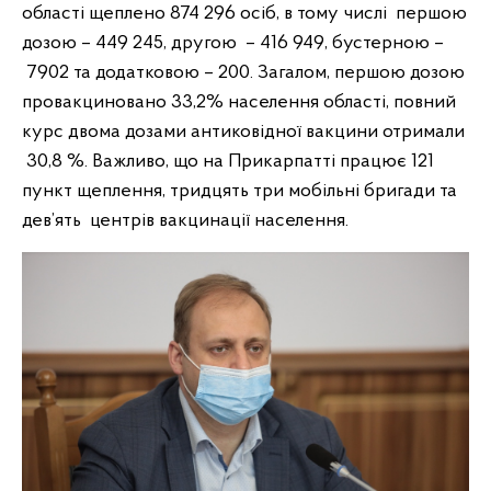
області щеплено
874 296
осіб, в тому числі першою
дозою –
449 245
, другою –
416 949
, бустерною –
7902
та додатковою – 200. Загалом, першою дозою
провакциновано 33,2% населення області, повний
курс двома дозами антиковідної вакцини отримали
30,8 %. Важливо, що на Прикарпатті працює 121
пункт щеплення, тридцять три мобільні бригади та
дев’ять центрів вакцинації населення.