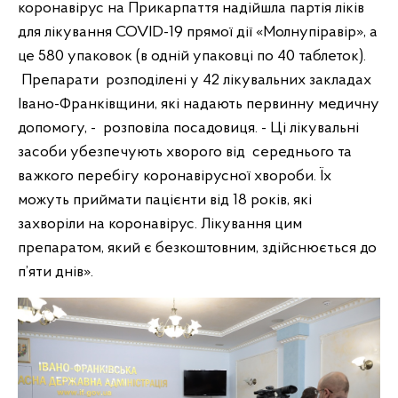
коронавірус на Прикарпаття надійшла партія ліків
для лікування COVID-19 прямої дії «Молнупіравір», а
це 580 упаковок (в одній упаковці по 40 таблеток).
Препарати розподілені у 42 лікувальних закладах
Івано-Франківщини, які надають первинну медичну
допомогу, - розповіла посадовиця. - Ці лікувальні
засоби убезпечують хворого від середнього та
важкого перебігу коронавірусної хвороби. Їх
можуть приймати пацієнти від 18 років, які
захворіли на коронавірус. Лікування цим
препаратом, який є безкоштовним, здійснюється до
п’яти днів».